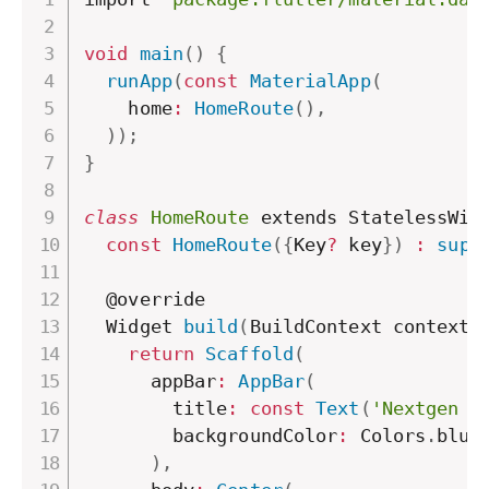
void
main
(
)
{
runApp
(
const
MaterialApp
(
    home
:
HomeRoute
(
)
,
)
)
;
}
class
HomeRoute
 extends StatelessWid
const
HomeRoute
(
{
Key
?
 key
}
)
:
supe
  @override

  Widget 
build
(
BuildContext context
)
return
Scaffold
(
      appBar
:
AppBar
(
        title
:
const
Text
(
'Nextgen T
        backgroundColor
:
 Colors
.
blue
)
,