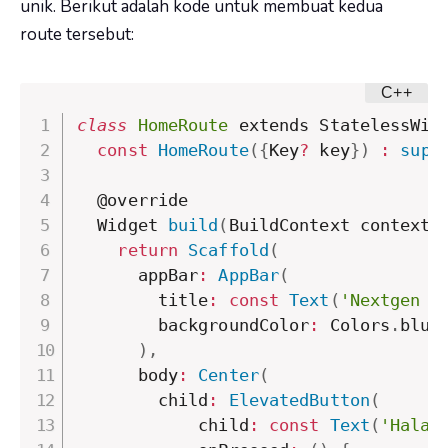
unik. Berikut adalah kode untuk membuat kedua
route tersebut:
class
HomeRoute
 extends StatelessWid
const
HomeRoute
(
{
Key
?
 key
}
)
:
supe
  @override

  Widget 
build
(
BuildContext context
)
return
Scaffold
(
      appBar
:
AppBar
(
        title
:
const
Text
(
'Nextgen T
        backgroundColor
:
 Colors
.
blue
)
,
      body
:
Center
(
        child
:
ElevatedButton
(
            child
:
const
Text
(
'Halam