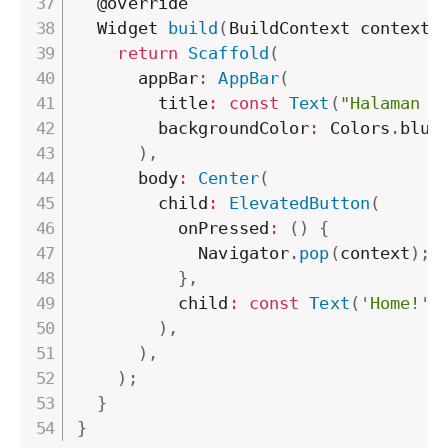
  @override

  Widget 
build
(
BuildContext context
)
return
Scaffold
(
      appBar
:
AppBar
(
        title
:
const
Text
(
"Halaman 2
        backgroundColor
:
 Colors
.
blue
)
,
      body
:
Center
(
        child
:
ElevatedButton
(
          onPressed
:
(
)
{
            Navigator
.
pop
(
context
)
;
}
,
          child
:
const
Text
(
'Home!'
)
)
,
)
,
)
;
}
}