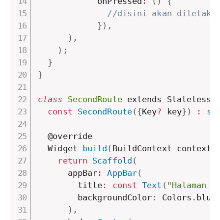
            onPressed
:
(
)
{
//disini akan diletakk
}
)
,
)
,
)
;
}
}
class
SecondRoute
 extends StatelessW
const
SecondRoute
(
{
Key
?
 key
}
)
:
su
  @override

  Widget 
build
(
BuildContext context
)
return
Scaffold
(
      appBar
:
AppBar
(
        title
:
const
Text
(
"Halaman 2
        backgroundColor
:
 Colors
.
blue
)
,