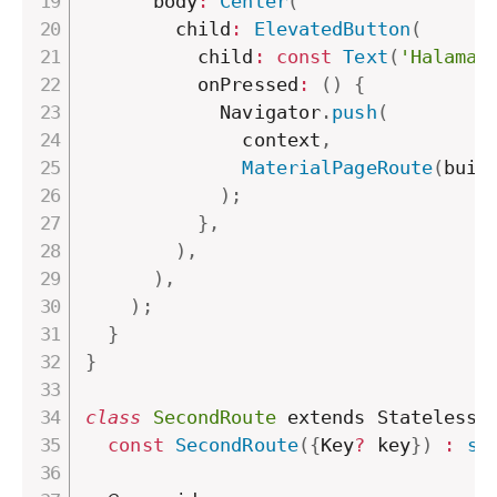
      body
:
Center
(
        child
:
ElevatedButton
(
          child
:
const
Text
(
'Halaman
          onPressed
:
(
)
{
            Navigator
.
push
(
              context
,
MaterialPageRoute
(
buil
)
;
}
,
)
,
)
,
)
;
}
}
class
SecondRoute
 extends StatelessW
const
SecondRoute
(
{
Key
?
 key
}
)
:
su