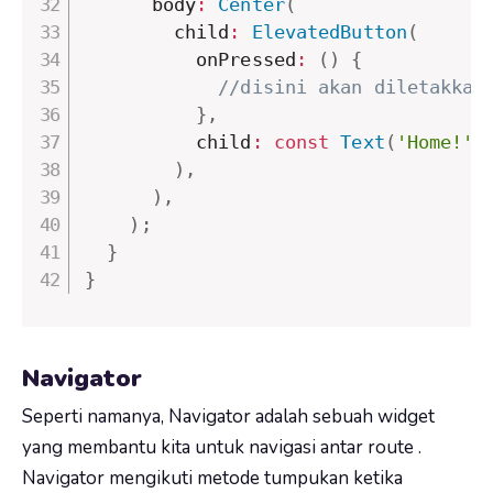
      body
:
Center
(
        child
:
ElevatedButton
(
          onPressed
:
(
)
{
//disini akan diletakkan
}
,
          child
:
const
Text
(
'Home!'
)
)
,
)
,
)
;
}
}
Navigator
Seperti namanya, Navigator adalah sebuah widget
yang membantu kita untuk navigasi antar route .
Navigator mengikuti metode tumpukan ketika