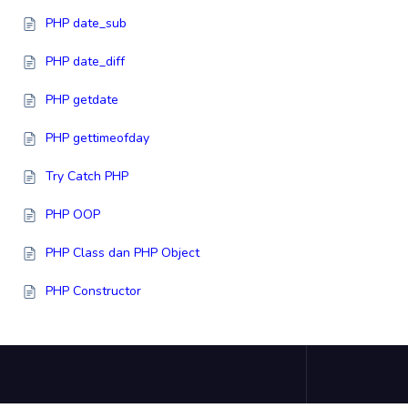
PHP date_sub
PHP date_diff
PHP getdate
PHP gettimeofday
Try Catch PHP
PHP OOP
PHP Class dan PHP Object
PHP Constructor
PHP Destructor
PHP Access Modifiers
PHP Inheritance