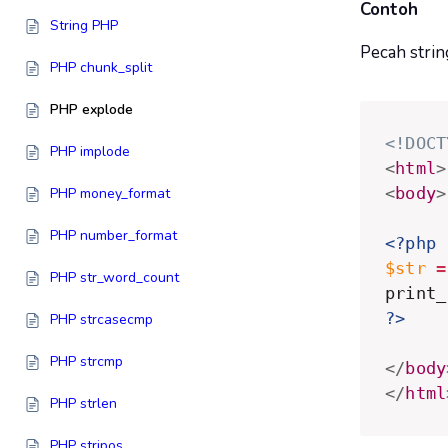
Contoh
String PHP
Pecah strin
PHP chunk_split
PHP explode
<!DOCT
PHP implode
<
html
>
<
body
>
PHP money_format
PHP number_format
<?php
$str
=
PHP str_word_count
print_
?>
PHP strcasecmp
PHP strcmp
</
body
</
html
PHP strlen
PHP stripos