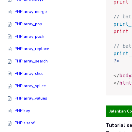
print
PHP array_merge
// bat
print_
PHP array_pop
print
PHP array_push
// bat
PHP array_replace
print_
?>
PHP array_search
PHP array_slice
</
body
</
html
PHP array_splice
PHP array_values
PHP key
Jalankan C
PHP sizeof
Tutorial s