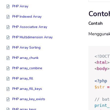
PHP Array
Conto
PHP Indexed Array
Contoh
PHP Associative Array
Menggunaka
PHP Multidimension Array
PHP Array Sorting
<!DOCT
PHP array_chunk
<
html
>
PHP array_combine
<
body
>
PHP array_fill
<?php
$str
=
PHP array_fill_keys
// bat
PHP array_key_exists
print_
PHP array_keys