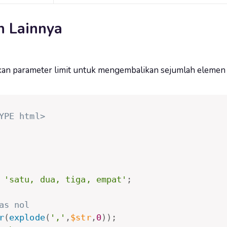
h Lainnya
n parameter limit untuk mengembalikan sejumlah elemen 
YPE html>
'satu, dua, tiga, empat'
;
as nol
r
(
explode
(
','
,
$str
,
0
)
)
;