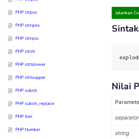
PHP strpos
Jalankan C
PHP strripos
Sintak
PHP strrpos
PHP strstr
explod
PHP strtolower
PHP strtoupper
Nilai 
PHP substr
Paramete
PHP substr_replace
PHP trim
separator
PHP Number
string