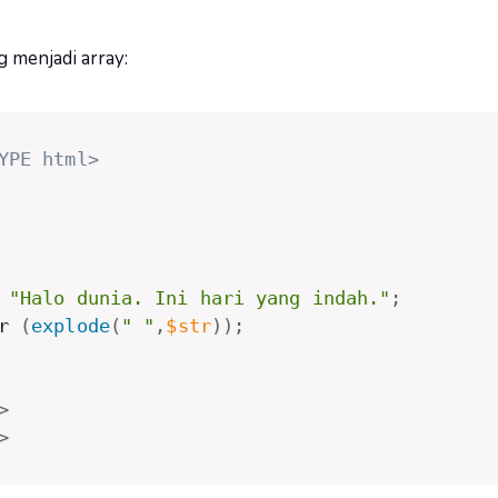
g menjadi array:
YPE html>
"Halo dunia. Ini hari yang indah."
;
r 
(
explode
(
" "
,
$str
)
)
;
>
>