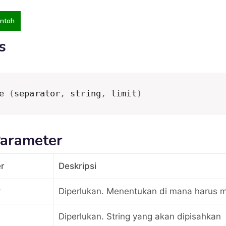
ontoh
s
e 
(
separator
,
 string
,
 limit
)
Parameter
r
Deskripsi
Diperlukan. Menentukan di mana harus m
Diperlukan. String yang akan dipisahkan