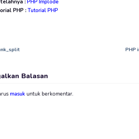
etelahnya :
PHP Implode
rial PHP :
Tutorial PHP
nk_split
PHP 
galkan Balasan
arus
masuk
untuk berkomentar.