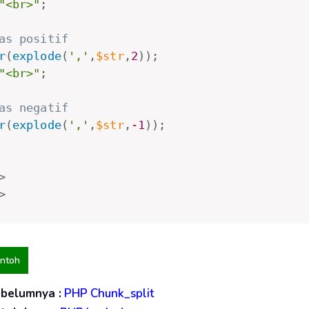
"<br>"
;
as positif
r
(
explode
(
','
,
$str
,
2
)
)
;
"<br>"
;
as negatif
r
(
explode
(
','
,
$str
,
-
1
)
)
;
>
>
ontoh
ebelumnya :
PHP Chunk_split