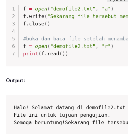
f 
=
open
(
"demofile2.txt"
,
"a"
)
f
.
write
(
"Sekarang file tersebut memi
f
.
close
(
)
#buka dan baca file setelah menambah
f 
=
open
(
"demofile2.txt"
,
"r"
)
print
(
f
.
read
(
)
)
Output:
Halo! Selamat datang di demofile2.txt

File ini untuk tujuan pengujian.

Semoga beruntung!Sekarang file tersebut