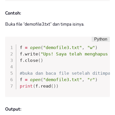
Contoh:
Buka file “demofile3.txt” dan timpa isinya.
f 
=
open
(
"demofile3.txt"
,
"w"
)
f
.
write
(
"Ups! Saya telah menghapus k
f
.
close
(
)
#buka dan baca file setelah ditimpa:
f 
=
open
(
"demofile3.txt"
,
"r"
)
print
(
f
.
read
(
)
)
Output: