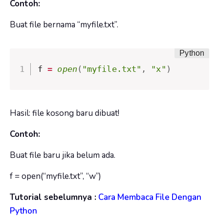
Contoh:
Buat file bernama “myfile.txt”.
f 
=
open
(
"myfile.txt"
,
"x"
)
Hasil: file kosong baru dibuat!
Contoh:
Buat file baru jika belum ada.
f =
open
(
“myfile.txt”
,
“w”
)
Tutorial sebelumnya :
Cara Membaca File Dengan
Python