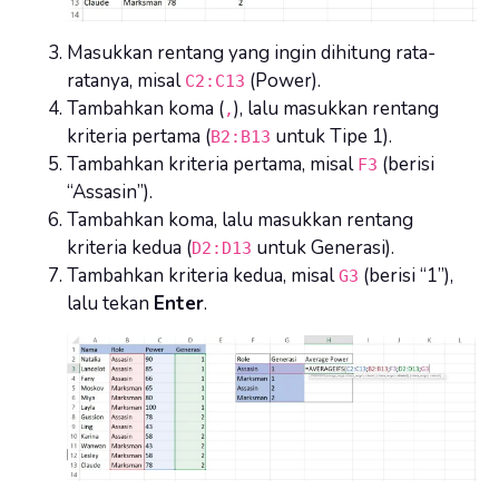
Masukkan rentang yang ingin dihitung rata-
ratanya, misal
(Power).
C2:C13
Tambahkan koma (
), lalu masukkan rentang
,
kriteria pertama (
untuk Tipe 1).
B2:B13
Tambahkan kriteria pertama, misal
(berisi
F3
“Assasin”).
Tambahkan koma, lalu masukkan rentang
kriteria kedua (
untuk Generasi).
D2:D13
Tambahkan kriteria kedua, misal
(berisi “1”),
G3
lalu tekan
Enter
.