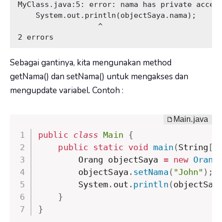
MyClass.java:5: error: nama has private access
    System.out.println(objectSaya.nama);

                  ^

2 errors 
Sebagai gantinya, kita mengunakan method
getNama()
dan
setNama()
untuk mengakses dan
mengupdate variabel. Contoh :
public
class
Main
{
public
static
void
main
(
String
[
]
        Orang objectSaya 
=
new
Orang
        objectSaya
.
setNama
(
"John"
)
;
        System
.
out
.
println
(
objectSay
}
}