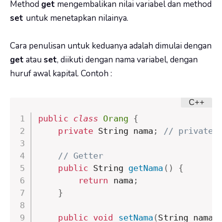
Method
get
mengembalikan nilai variabel dan method
set
untuk menetapkan nilainya.
Cara penulisan untuk keduanya adalah dimulai dengan
get
atau
set
, diikuti dengan nama variabel, dengan
huruf awal kapital. Contoh :
public
class
Orang
{
private
 String nama
;
// private 
// Getter
public
 String 
getNama
(
)
{
return
 nama
;
}
public
void
setNama
(
String namaB