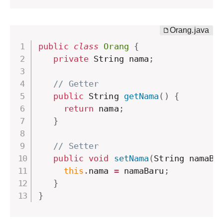
public
class
Orang
{
private
 String nama
;
// Getter
public
 String 
getNama
(
)
{
return
 nama
;
}
// Setter
public
void
setNama
(
String namaBa
this
.
nama 
=
 namaBaru
;
}
}