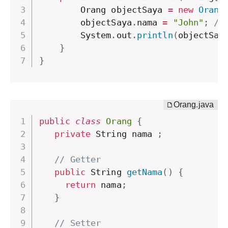
        Orang objectSaya 
=
new
Orang
        objectSaya
.
nama 
=
"John"
;
//
        System
.
out
.
println
(
objectSay
}
}
public
class
Orang
{
private
 String nama 
;
// Getter
public
 String 
getNama
(
)
{
return
 nama
;
}
// Setter