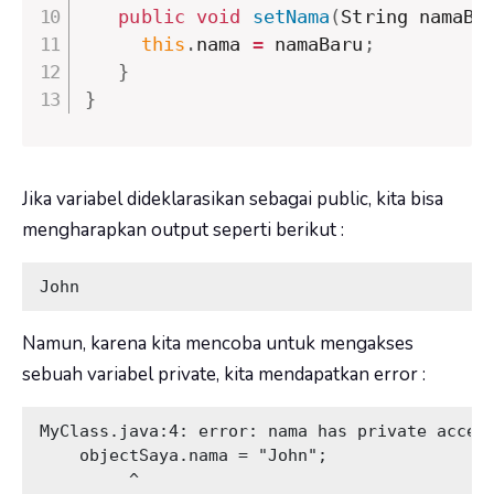
public
void
setNama
(
String namaBa
this
.
nama 
=
 namaBaru
;
}
}
Jika variabel dideklarasikan sebagai
public
, kita bisa
mengharapkan output seperti berikut :
John
Namun, karena kita mencoba untuk mengakses
sebuah variabel
private
, kita mendapatkan error :
MyClass.java:4: error: nama has private access
    objectSaya.nama = "John";

         ^
