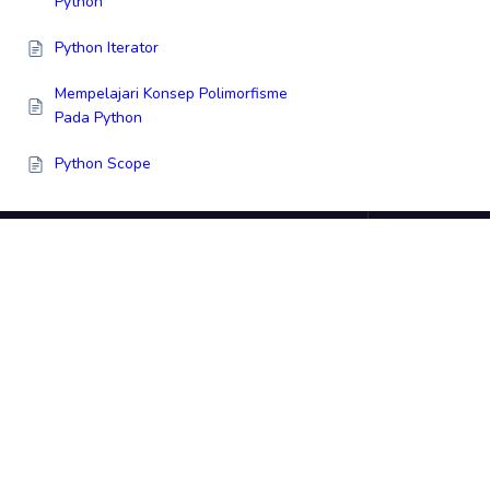
Python
Python Iterator
Mempelajari Konsep Polimorfisme
Pada Python
Python Scope
Python Module
Tanggal Dan Waktu Dengan Python
Python Math
Hubu
Python JSON
PT Nextgen Inovasi Indonesia
Python RegEx
Konta
Python PIP
Email
Exception Handling Dengan Python