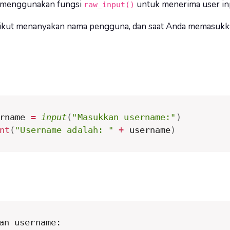
 menggunakan fungsi
untuk menerima user in
raw_input()
ikut menanyakan nama pengguna, dan saat Anda memasukkan
rname 
=
input
(
"Masukkan username:"
)
nt
(
"Username adalah: "
+
 username
)
an username: