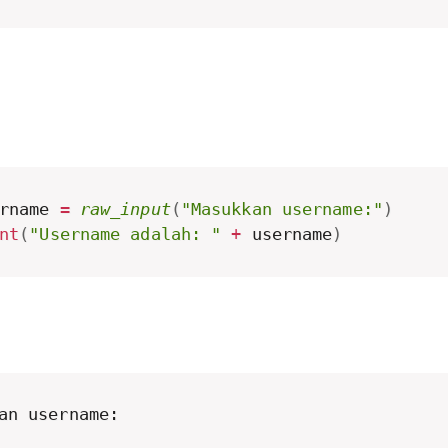
rname 
=
raw_input
(
"Masukkan username:"
)
nt
(
"Username adalah: "
+
 username
)
an username: