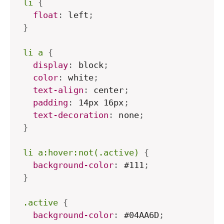
li
{
float
:
 left
;
}
li a
{
display
:
 block
;
color
:
 white
;
text-align
:
 center
;
padding
:
 14px 16px
;
text-decoration
:
 none
;
}
li a:hover:not(.active)
{
background-color
:
 #111
;
}
.active
{
background-color
:
 #04AA6D
;