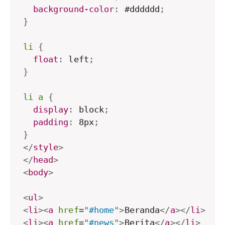
background-color
:
 #dddddd
;
}
li
{
float
:
 left
;
}
li a
{
display
:
 block
;
padding
:
 8px
;
}
</
style
>
</
head
>
<
body
>
<
ul
>
<
li
>
<
a
href
=
"
#home
"
>
Beranda
</
a
>
</
li
>
<
li
>
<
a
href
=
"
#news
"
>
Berita
</
a
>
</
li
>