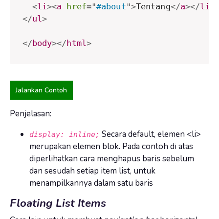
<
li
>
<
a
href
=
"
#about
"
>
Tentang
</
a
>
</
li
>
</
ul
>
</
body
>
</
html
>
Jalankan Contoh
Penjelasan:
Secara default, elemen <li>
display: inline;
merupakan elemen blok. Pada contoh di atas
diperlihatkan cara menghapus baris sebelum
dan sesudah setiap item list, untuk
menampilkannya dalam satu baris
Floating List Items