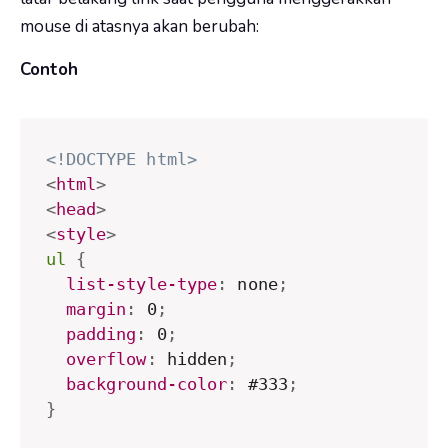
mouse di atasnya akan berubah:
Contoh
<!DOCTYPE html>
<
html
>
<
head
>
<
style
>
ul
{
list-style-type
:
 none
;
margin
:
 0
;
padding
:
 0
;
overflow
:
 hidden
;
background-color
:
 #333
;
}