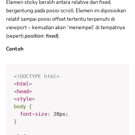
Elemen sticky beralih antara relative dan fixed,
bergantung pada posisi scroll. Elemen ini diposisikan
relatif sampai posisi offset tertentu terpenuhi di
viewport – kemudian akan “menempel” di tempatnya
(seperti
position: fixed
).
Contoh
<!DOCTYPE html>
<
html
>
<
head
>
<
style
>
body
{
font-size
:
 28px
;
}