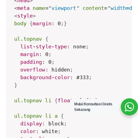
<
head
>
<
meta
name
=
"
viewport
"
content
=
"
width=de
<
style
>
body
{
margin
:
 0
;
}
ul.topnav
{
list-style-type
:
 none
;
margin
:
 0
;
padding
:
 0
;
overflow
:
 hidden
;
background-color
:
 #333
;
}
ul.topnav li
{
float
:
 left
;
}
Mulai Konsultasi Gratis
Sekarang
ul.topnav li a
{
display
:
 block
;
color
:
 white
;