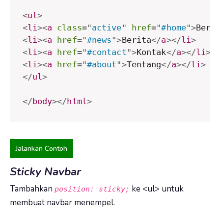
<
ul
>
<
li
>
<
a
class
=
"
active
"
href
=
"
#home
"
>
Bera
<
li
>
<
a
href
=
"
#news
"
>
Berita
</
a
>
</
li
>
<
li
>
<
a
href
=
"
#contact
"
>
Kontak
</
a
>
</
li
>
<
li
>
<
a
href
=
"
#about
"
>
Tentang
</
a
>
</
li
>
</
ul
>
</
body
>
</
html
>
Jalankan Contoh
Sticky Navbar
Tambahkan
ke <ul> untuk
position: sticky;
membuat navbar menempel.