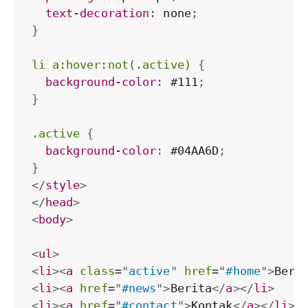
text-decoration
:
 none
;
}
li a:hover:not(.active)
{
background-color
:
 #111
;
}
.active
{
background-color
:
 #04AA6D
;
}
</
style
>
</
head
>
<
body
>
<
ul
>
<
li
>
<
a
class
=
"
active
"
href
=
"
#home
"
>
Bera
<
li
>
<
a
href
=
"
#news
"
>
Berita
</
a
>
</
li
>
<
li
>
<
a
href
=
"
#contact
"
>
Kontak
</
a
>
</
li
>