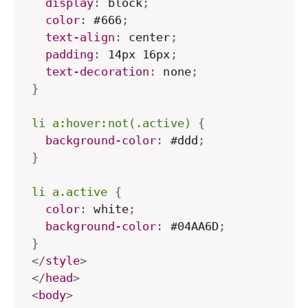
display
:
 block
;
color
:
 #666
;
text-align
:
 center
;
padding
:
 14px 16px
;
text-decoration
:
 none
;
}
li a:hover:not(.active)
{
background-color
:
 #ddd
;
}
li a.active
{
color
:
 white
;
background-color
:
 #04AA6D
;
}
</
style
>
</
head
>
<
body
>