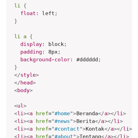
li
{
float
:
 left
;
}
li a
{
display
:
 block
;
padding
:
 8px
;
background-color
:
 #dddddd
;
}
</
style
>
</
head
>
<
body
>
<
ul
>
<
li
>
<
a
href
=
"
#home
"
>
Beranda
</
a
>
</
li
>
<
li
>
<
a
href
=
"
#news
"
>
Berita
</
a
>
</
li
>
<
li
>
<
a
href
=
"
#contact
"
>
Kontak
</
a
>
</
li
>
<
li
>
<
a
href
=
"
#about
"
>
Tentang
</
a
>
</
li
>