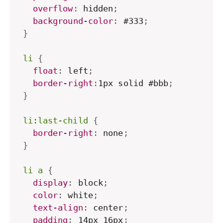
overflow
:
 hidden
;
background-color
:
 #333
;
}
li
{
float
:
 left
;
border-right
:
1px solid #bbb
;
}
li:last-child
{
border-right
:
 none
;
}
li a
{
display
:
 block
;
color
:
 white
;
text-align
:
 center
;
padding
:
 14px 16px
;