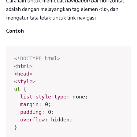
Cara lain untuk membuat
navigation bar
horizontal
adalah dengan melayangkan tag elemen <li>, dan
mengatur tata letak untuk link navigasi:
Contoh
<!DOCTYPE html>
<
html
>
<
head
>
<
style
>
ul
{
list-style-type
:
 none
;
margin
:
 0
;
padding
:
 0
;
overflow
:
 hidden
;
}