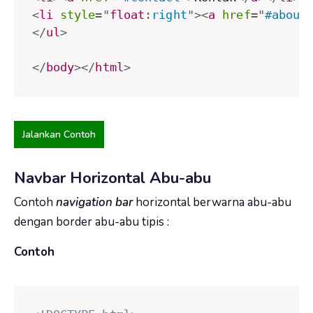
<
li
style
="
float
:
right
"
>
<
a
href
=
"
#about
</
ul
>
</
body
>
</
html
>
Jalankan Contoh
Navbar Horizontal Abu-abu
Contoh
navigation bar
horizontal berwarna abu-abu
dengan border abu-abu tipis :
Contoh