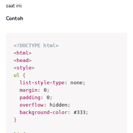
saat ini:
Contoh
<!DOCTYPE html>
<
html
>
<
head
>
<
style
>
ul
{
list-style-type
:
 none
;
margin
:
 0
;
padding
:
 0
;
overflow
:
 hidden
;
background-color
:
 #333
;
}