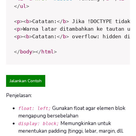
</
ul
>
<
p
>
<
b
>
Catatan:
</
b
>
 Jika !DOCTYPE tidak 
<
p
>
Warna latar ditambahkan ke tautan un
<
p
>
<
b
>
Catatan:
</
b
>
 overflow: hidden dit
</
body
>
</
html
>
Jalankan Contoh
Penjelasan:
Gunakan float agar elemen blok
float: left;
mengapung bersebelahan
Memungkinkan untuk
display: block;
menentukan padding (tinggi, lebar, margin, dll.