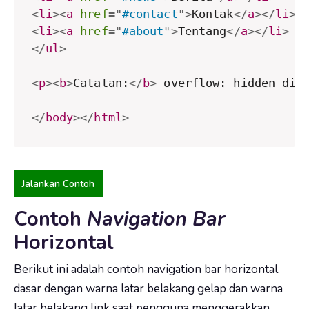
<
li
>
<
a
href
=
"
#contact
"
>
Kontak
</
a
>
</
li
>
<
li
>
<
a
href
=
"
#about
"
>
Tentang
</
a
>
</
li
>
</
ul
>
<
p
>
<
b
>
Catatan:
</
b
>
 overflow: hidden dit
</
body
>
</
html
>
Jalankan Contoh
Contoh
Navigation Bar
Horizontal
Berikut ini adalah contoh navigation bar horizontal
dasar dengan warna latar belakang gelap dan warna
latar belakang link saat pengguna menggerakkan