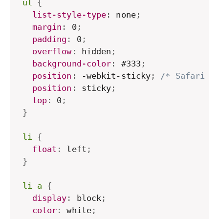
ul
{
list-style-type
:
 none
;
margin
:
 0
;
padding
:
 0
;
overflow
:
 hidden
;
background-color
:
 #333
;
position
:
 -webkit-sticky
;
/* Safari *
position
:
 sticky
;
top
:
 0
;
}
li
{
float
:
 left
;
}
li a
{
display
:
 block
;
color
:
 white
;