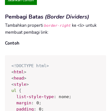
Jalankan Contoh
Pembagi Batas
(Border Dividers)
Tambahkan properti
ke <li> untuk
border-right
membuat pembagi link:
Contoh
<!DOCTYPE html>
<
html
>
<
head
>
<
style
>
ul
{
list-style-type
:
 none
;
margin
:
 0
;
padding
:
 0
;