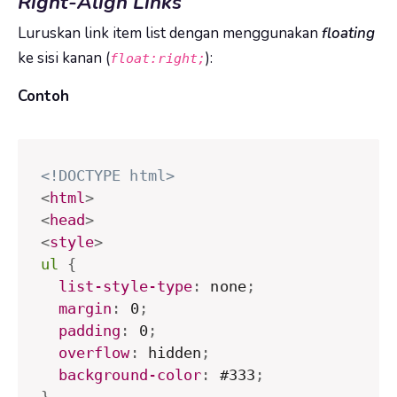
Right-Align Links
Luruskan link item list dengan menggunakan
floating
ke sisi kanan (
):
float:right;
Contoh
<!DOCTYPE html>
<
html
>
<
head
>
<
style
>
ul
{
list-style-type
:
 none
;
margin
:
 0
;
padding
:
 0
;
overflow
:
 hidden
;
background-color
:
 #333
;