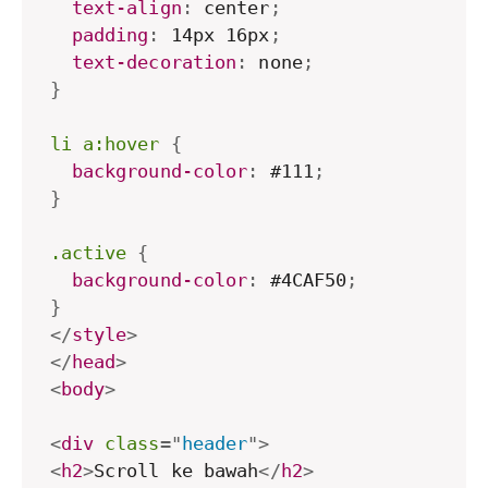
text-align
:
 center
;
padding
:
 14px 16px
;
text-decoration
:
 none
;
}
li a:hover
{
background-color
:
 #111
;
}
.active
{
background-color
:
 #4CAF50
;
}
</
style
>
</
head
>
<
body
>
<
div
class
=
"
header
"
>
<
h2
>
Scroll ke bawah
</
h2
>