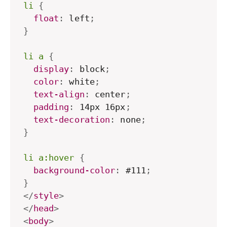
li
{
float
:
 left
;
}
li a
{
display
:
 block
;
color
:
 white
;
text-align
:
 center
;
padding
:
 14px 16px
;
text-decoration
:
 none
;
}
li a:hover
{
background-color
:
 #111
;
}
</
style
>
</
head
>
<
body
>