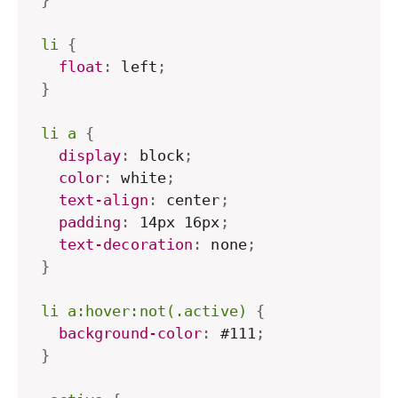
}
li
{
float
:
 left
;
}
li a
{
display
:
 block
;
color
:
 white
;
text-align
:
 center
;
padding
:
 14px 16px
;
text-decoration
:
 none
;
}
li a:hover:not(.active)
{
background-color
:
 #111
;
}