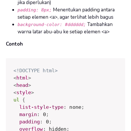
jika diperlukan)
Menentukan padding antara
padding: 8px;
setiap elemen <a>, agar terlihat lebih bagus
Tambahkan
background-color: #dddddd;
warna latar abu-abu ke setiap elemen <a>
Contoh
<!DOCTYPE html>
<
html
>
<
head
>
<
style
>
ul
{
list-style-type
:
 none
;
margin
:
 0
;
padding
:
 0
;
overflow
:
 hidden
;