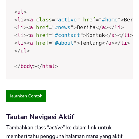
<
ul
>
<
li
>
<
a
class
=
"
active
"
href
=
"
#home
"
>
Bera
<
li
>
<
a
href
=
"
#news
"
>
Berita
</
a
>
</
li
>
<
li
>
<
a
href
=
"
#contact
"
>
Kontak
</
a
>
</
li
>
<
li
>
<
a
href
=
"
#about
"
>
Tentang
</
a
>
</
li
>
</
ul
>
</
body
>
</
html
>
Jalankan Contoh
Tautan Navigasi Aktif
Tambahkan class “
active
” ke dalam link untuk
memberi tahu pengguna halaman mana yang aktif