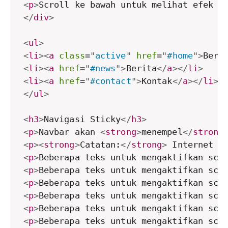
<
p
>
Scroll ke bawah untuk melihat efek s
</
div
>
<
ul
>
<
li
>
<
a
class
=
"
active
"
href
=
"
#home
"
>
Bera
<
li
>
<
a
href
=
"
#news
"
>
Berita
</
a
>
</
li
>
<
li
>
<
a
href
=
"
#contact
"
>
Kontak
</
a
>
</
li
>
</
ul
>
<
h3
>
Navigasi Sticky
</
h3
>
<
p
>
Navbar akan 
<
strong
>
menempel
</
strong
<
p
>
<
strong
>
Catatan:
</
strong
>
 Internet E
<
p
>
Beberapa teks untuk mengaktifkan scr
<
p
>
Beberapa teks untuk mengaktifkan scr
<
p
>
Beberapa teks untuk mengaktifkan scr
<
p
>
Beberapa teks untuk mengaktifkan scr
<
p
>
Beberapa teks untuk mengaktifkan scr
<
p
>
Beberapa teks untuk mengaktifkan scr