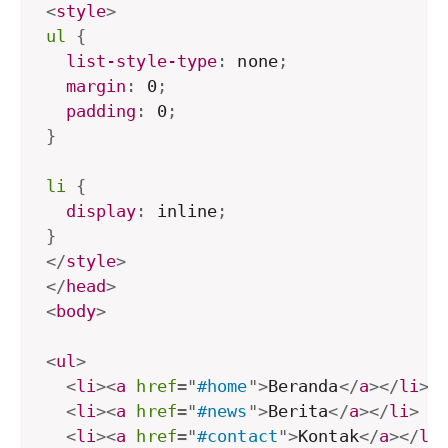
<
style
>
ul
{
list-style-type
:
 none
;
margin
:
 0
;
padding
:
 0
;
}
li
{
display
:
 inline
;
}
</
style
>
</
head
>
<
body
>
<
ul
>
<
li
>
<
a
href
=
"
#home
"
>
Beranda
</
a
>
</
li
>
<
li
>
<
a
href
=
"
#news
"
>
Berita
</
a
>
</
li
>
<
li
>
<
a
href
=
"
#contact
"
>
Kontak
</
a
>
</
li