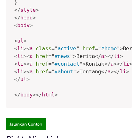
}
</
style
>
</
head
>
<
body
>
<
ul
>
<
li
>
<
a
class
=
"
active
"
href
=
"
#home
"
>
Bera
<
li
>
<
a
href
=
"
#news
"
>
Berita
</
a
>
</
li
>
<
li
>
<
a
href
=
"
#contact
"
>
Kontak
</
a
>
</
li
>
<
li
>
<
a
href
=
"
#about
"
>
Tentang
</
a
>
</
li
>
</
ul
>
</
body
>
</
html
>
Jalankan Contoh