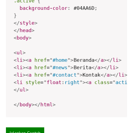
.active
{
background-color
:
 #04AA6D
;
}
</
style
>
</
head
>
<
body
>
<
ul
>
<
li
>
<
a
href
=
"
#home
"
>
Beranda
</
a
>
</
li
>
<
li
>
<
a
href
=
"
#news
"
>
Berita
</
a
>
</
li
>
<
li
>
<
a
href
=
"
#contact
"
>
Kontak
</
a
>
</
li
>
<
li
style
="
float
:
right
"
>
<
a
class
=
"
activ
</
ul
>
</
body
>
</
html
>