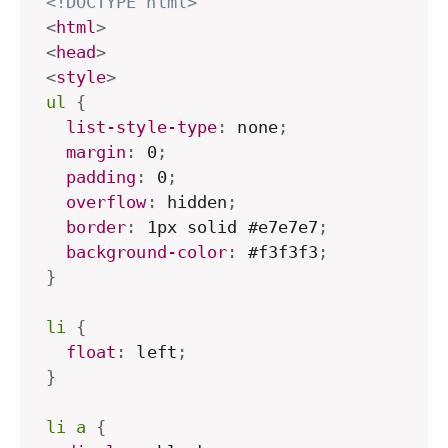
<!DOCTYPE html>
<
html
>
<
head
>
<
style
>
ul
{
list-style-type
:
 none
;
margin
:
 0
;
padding
:
 0
;
overflow
:
 hidden
;
border
:
 1px solid #e7e7e7
;
background-color
:
 #f3f3f3
;
}
li
{
float
:
 left
;
}
li a
{