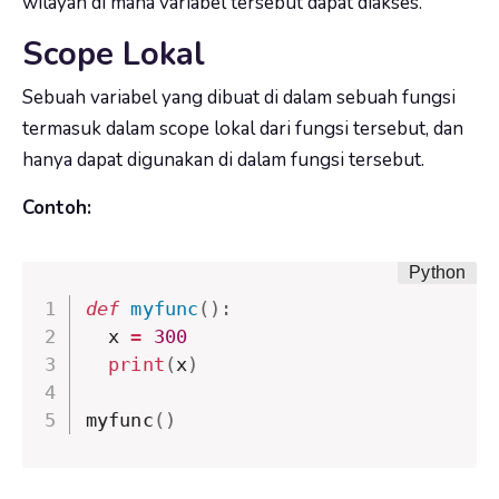
wilayah di mana variabel tersebut dapat diakses.
Scope Lokal
Sebuah variabel yang dibuat di dalam sebuah fungsi
termasuk dalam scope lokal dari fungsi tersebut, dan
hanya dapat digunakan di dalam fungsi tersebut.
Contoh:
def
myfunc
(
)
:
  x 
=
300
print
(
x
)
myfunc
(
)