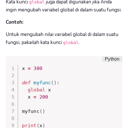
Kata kunci
juga dapat digunakan jika Anda
global
ingin mengubah variabel global di dalam suatu fungsi.
Contoh:
Untuk mengubah nilai variabel global di dalam suatu
fungsi, pakailah kata kunci
.
global
x 
=
300
def
myfunc
(
)
:
global
 x

  x 
=
200
myfunc
(
)
print
(
x
)