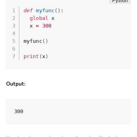
def
myfunc
(
)
:
global
 x

  x 
=
300
myfunc
(
)
print
(
x
)
Output:
300