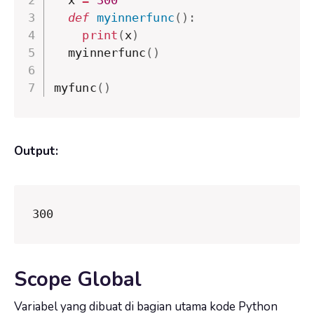
def
myinnerfunc
(
)
:
print
(
x
)
  myinnerfunc
(
)
myfunc
(
)
Output:
300
Scope Global
Variabel yang dibuat di bagian utama kode Python