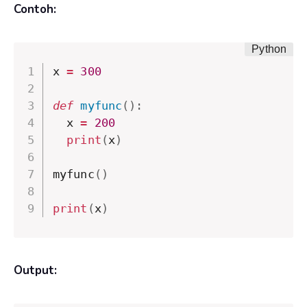
Contoh:
x 
=
300
def
myfunc
(
)
:
  x 
=
200
print
(
x
)
myfunc
(
)
print
(
x
)
Output: