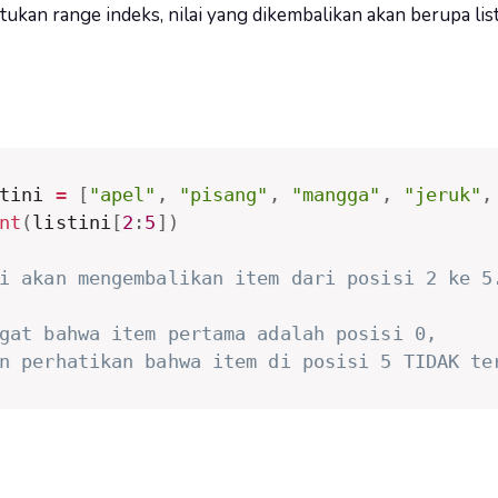
ukan range indeks, nilai yang dikembalikan akan berupa li
tini 
=
[
"apel"
,
"pisang"
,
"mangga"
,
"jeruk"
,
nt
(
listini
[
2
:
5
]
)
i akan mengembalikan item dari posisi 2 ke 5
gat bahwa item pertama adalah posisi 0,
n perhatikan bahwa item di posisi 5 TIDAK te