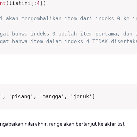
nt
(
listini
[
:
4
]
)
i akan mengembalikan item dari indeks 0 ke i
gat bahwa indeks 0 adalah item pertama, dan 
gat bahwa item dalam indeks 4 TIDAK disertak
', 'pisang', 'mangga', 'jeruk']
abaikan nilai akhir, range akan berlanjut ke akhir list.