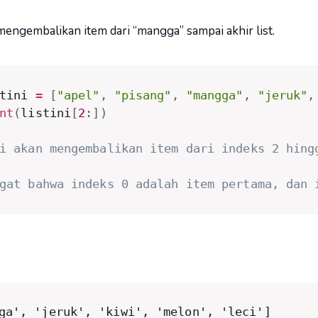
mengembalikan item dari “mangga” sampai akhir list.
tini 
=
[
"apel"
,
"pisang"
,
"mangga"
,
"jeruk"
,
nt
(
listini
[
2
:
]
)
i akan mengembalikan item dari indeks 2 hing
gat bahwa indeks 0 adalah item pertama, dan 
ga', 'jeruk', 'kiwi', 'melon', 'leci']