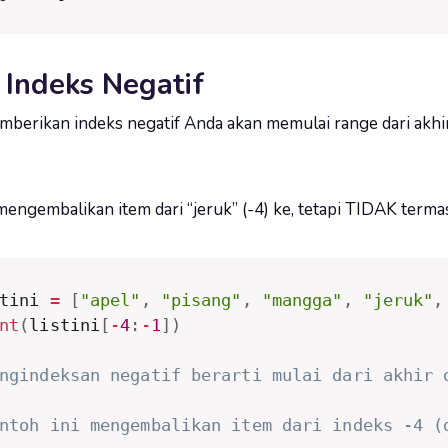
Indeks Negatif
erikan indeks negatif Anda akan memulai range dari akhir 
mengembalikan item dari “jeruk” (-4) ke, tetapi TIDAK termasu
tini 
=
[
"apel"
,
"pisang"
,
"mangga"
,
"jeruk"
,
nt
(
listini
[
-
4
:
-
1
]
)
ngindeksan negatif berarti mulai dari akhir 
ntoh ini mengembalikan item dari indeks -4 (