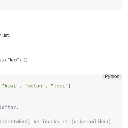
list.
k “leci” (-1)
"kiwi"
,
"melon"
,
"leci"
]
daftar.
disertakan) ke indeks -1 (dikecualikan)