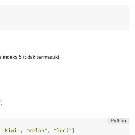
 indeks 5 (tidak termasuk).
.
"kiwi"
,
"melon"
,
"leci"
]