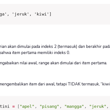
ga', 'jeruk', 'kiwi']
ian akan dimulai pada indeks 2 (termasuk) dan berakhir pada
bahwa item pertama memiliki indeks 0.
abaikan nilai awal, range akan dimulai dari item pertama.
mengembalikan item dari awal, tetapi TIDAK termasuk, “kiwi”
tini 
=
[
"apel"
,
"pisang"
,
"mangga"
,
"jeruk"
,