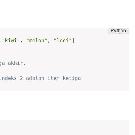
"kiwi"
,
"melon"
,
"leci"
]
ga akhir.
indeks 2 adalah item ketiga