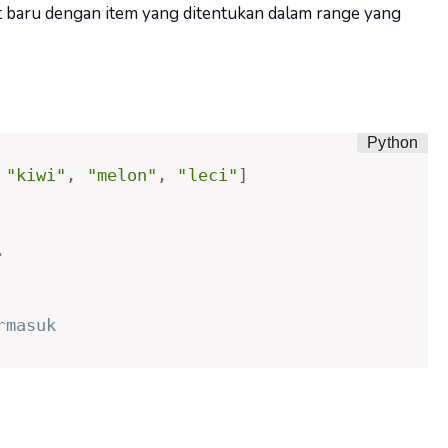
st baru dengan item yang ditentukan dalam range yang
"kiwi"
,
"melon"
,
"leci"
]
.
rmasuk