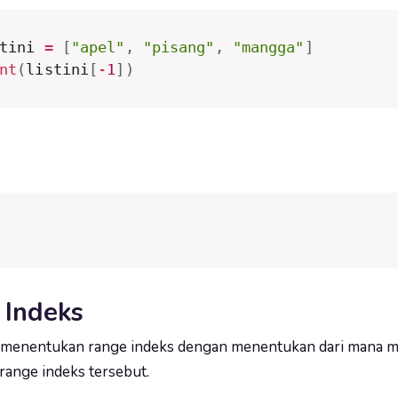
tini 
=
[
"apel"
,
"pisang"
,
"mangga"
]
nt
(
listini
[
-
1
]
)
 Indeks
 menentukan range indeks dengan menentukan dari mana me
range indeks tersebut.