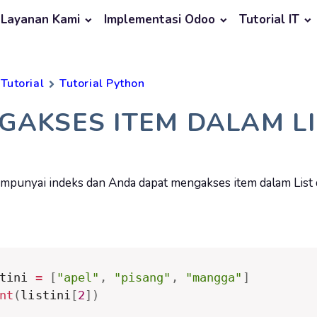
Layanan Kami
Implementasi Odoo
Tutorial IT
Tutorial
Tutorial Python
GAKSES ITEM DALAM LI
mempunyai indeks dan Anda dapat mengakses item dalam Lis
tini 
=
[
"apel"
,
"pisang"
,
"mangga"
]
nt
(
listini
[
2
]
)