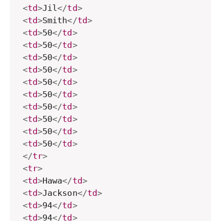
<
td
>
Jil
</
td
>
<
td
>
Smith
</
td
>
<
td
>
50
</
td
>
<
td
>
50
</
td
>
<
td
>
50
</
td
>
<
td
>
50
</
td
>
<
td
>
50
</
td
>
<
td
>
50
</
td
>
<
td
>
50
</
td
>
<
td
>
50
</
td
>
<
td
>
50
</
td
>
<
td
>
50
</
td
>
</
tr
>
<
tr
>
<
td
>
Hawa
</
td
>
<
td
>
Jackson
</
td
>
<
td
>
94
</
td
>
<
td
>
94
</
td
>