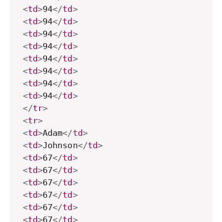
<
td
>
94
</
td
>
<
td
>
94
</
td
>
<
td
>
94
</
td
>
<
td
>
94
</
td
>
<
td
>
94
</
td
>
<
td
>
94
</
td
>
<
td
>
94
</
td
>
<
td
>
94
</
td
>
</
tr
>
<
tr
>
<
td
>
Adam
</
td
>
<
td
>
Johnson
</
td
>
<
td
>
67
</
td
>
<
td
>
67
</
td
>
<
td
>
67
</
td
>
<
td
>
67
</
td
>
<
td
>
67
</
td
>
<
td
>
67
</
td
>