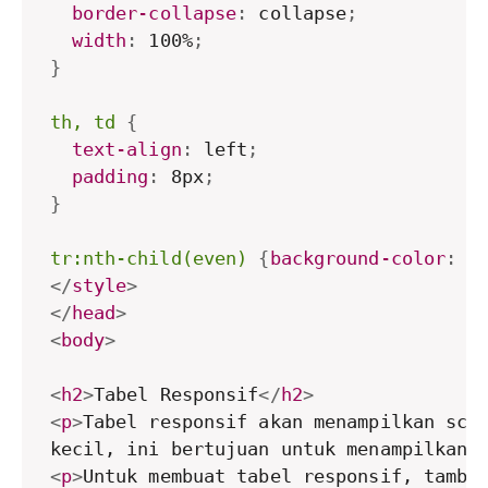
border-collapse
:
 collapse
;
width
:
 100%
;
}
th, td
{
text-align
:
 left
;
padding
:
 8px
;
}
tr:nth-child(even)
{
background-color
:
 #
</
style
>
</
head
>
<
body
>
<
h2
>
Tabel Responsif
</
h2
>
<
p
>
Tabel responsif akan menampilkan scro
kecil, ini bertujuan untuk menampilkan 
<
p
>
Untuk membuat tabel responsif, tamba