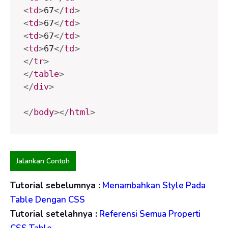
<
td
>
67
</
td
>
<
td
>
67
</
td
>
<
td
>
67
</
td
>
<
td
>
67
</
td
>
</
tr
>
</
table
>
</
div
>
</
body
>
</
html
>
Jalankan Contoh
Tutorial sebelumnya :
Menambahkan Style Pada
Table Dengan CSS
Tutorial setelahnya :
Referensi Semua Properti