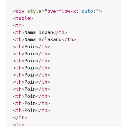
<
div
style
="
overflow-x
:
 auto
;
"
>
<
table
>
<
tr
>
<
th
>
Nama Depan
</
th
>
<
th
>
Nama Belakang
</
th
>
<
th
>
Poin
</
th
>
<
th
>
Poin
</
th
>
<
th
>
Poin
</
th
>
<
th
>
Poin
</
th
>
<
th
>
Poin
</
th
>
<
th
>
Poin
</
th
>
<
th
>
Poin
</
th
>
<
th
>
Poin
</
th
>
<
th
>
Poin
</
th
>
<
th
>
Poin
</
th
>
</
tr
>
<
tr
>