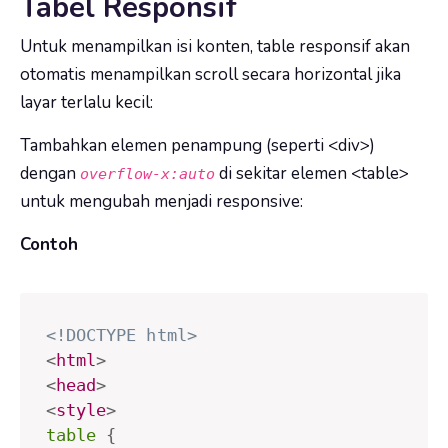
Tabel Responsif
Untuk menampilkan isi konten, table responsif akan
otomatis menampilkan scroll secara horizontal jika
layar terlalu kecil:
Tambahkan elemen penampung (seperti <div>)
dengan
di sekitar elemen <table>
overflow-x:auto
untuk mengubah menjadi responsive:
Contoh
<!DOCTYPE html>
<
html
>
<
head
>
<
style
>
table
{