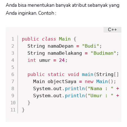
Anda bisa menentukan banyak atribut sebanyak yang
Anda inginkan. Contoh :
public
class
Main
{
  String namaDepan 
=
"Budi"
;
  String namaBelakang 
=
"Budiman"
;
int
 umur 
=
24
;
public
static
void
main
(
String
[
]
 a
    Main objectSaya 
=
new
Main
(
)
;
    System
.
out
.
println
(
"Nama : "
+
 o
    System
.
out
.
println
(
"Umur : "
+
 o
}
}