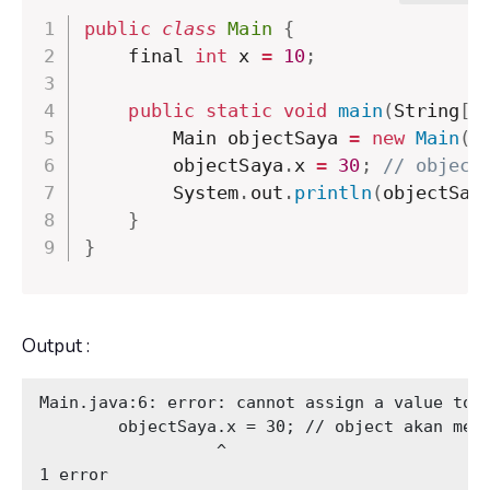
public
class
Main
{
    final 
int
 x 
=
10
;
public
static
void
main
(
String
[
]
        Main objectSaya 
=
new
Main
(
)
        objectSaya
.
x 
=
30
;
// object
        System
.
out
.
println
(
objectSay
}
}
Output :
Main.java:6: error: cannot assign a value to f
        objectSaya.x = 30; // object akan meng
                  ^

1 error