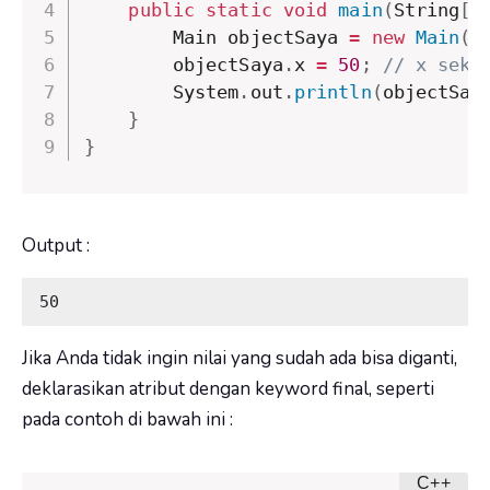
public
static
void
main
(
String
[
]
        Main objectSaya 
=
new
Main
(
)
        objectSaya
.
x 
=
50
;
// x seka
        System
.
out
.
println
(
objectSay
}
}
Output :
50
Jika Anda tidak ingin nilai yang sudah ada bisa diganti,
deklarasikan atribut dengan keyword
final
, seperti
pada contoh di bawah ini :