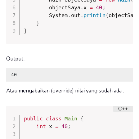
        objectSaya
.
x 
=
40
;
        System
.
out
.
println
(
objectSay
}
}
Output :
40
Atau mengabaikan (override) nilai yang sudah ada :
public
class
Main
{
int
 x 
=
40
;