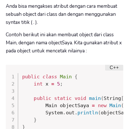
Anda bisa mengakses atribut dengan cara membuat
sebuah object dari class dan dengan menggunakan
syntax titik (
.
).
Contoh berikut ini akan membuat object dari class
Main
, dengan nama
objectSaya
. Kita gunakan atribut
x
pada object untuk mencetak nilainya :
public
class
Main
{
int
 x 
=
5
;
public
static
void
main
(
String
[
]
        Main objectSaya 
=
new
Main
(
)
        System
.
out
.
println
(
objectSay
}
}