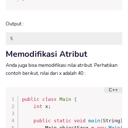
Output :
5
Memodifikasi Atribut
Anda juga bisa memodifikasi nilai atribut. Perhatikan
contoh berikut, nilai dari
x
adalah 40 :
public
class
Main
{
int
 x
;
public
static
void
main
(
String
[
]
        Main objectSaya 
=
new
Main
(
)