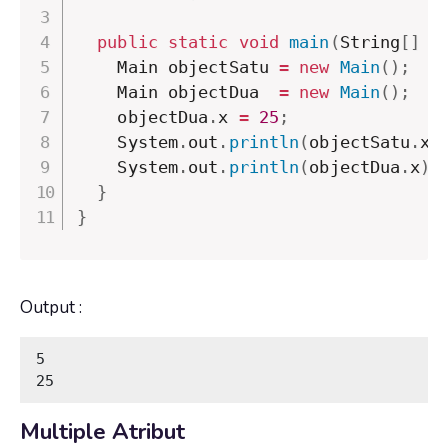
public
static
void
main
(
String
[
]
 a
    Main objectSatu 
=
new
Main
(
)
;
/
    Main objectDua  
=
new
Main
(
)
;
/
    objectDua
.
x 
=
25
;
    System
.
out
.
println
(
objectSatu
.
x
)
    System
.
out
.
println
(
objectDua
.
x
)
;
}
}
Output :
5

25
Multiple Atribut