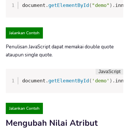
document
.
getElementById
(
"demo"
)
.
inne
Jalankan Contoh
Penulisan JavaScript dapat memakai double quote
ataupun single quote.
document
.
getElementById
(
'demo'
)
.
inne
Jalankan Contoh
Mengubah Nilai Atribut