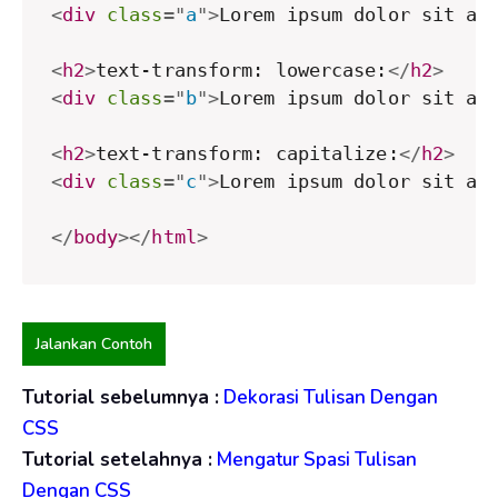
<
div
class
=
"
a
"
>
Lorem ipsum dolor sit am
<
h2
>
text-transform: lowercase:
</
h2
>
<
div
class
=
"
b
"
>
Lorem ipsum dolor sit am
<
h2
>
text-transform: capitalize:
</
h2
>
<
div
class
=
"
c
"
>
Lorem ipsum dolor sit am
</
body
>
</
html
>
Jalankan Contoh
Tutorial sebelumnya :
Dekorasi Tulisan Dengan
CSS
Tutorial setelahnya :
Mengatur Spasi Tulisan
Dengan CSS