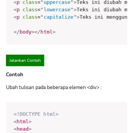
<
p
class
=
"
uppercase
"
>
Teks ini diubah me
<
p
class
=
"
lowercase
"
>
Teks ini diubah me
<
p
class
=
"
capitalize
"
>
Teks ini mengguna
</
body
>
</
html
>
Jalankan Contoh
Contoh
Ubah tulisan pada beberapa elemen <div> :
<!DOCTYPE html>
<
html
>
<
head
>