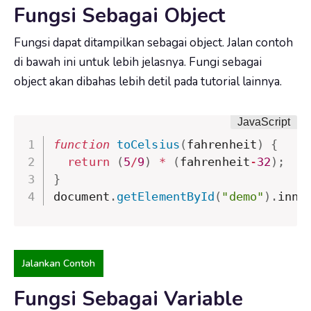
Fungsi Sebagai Object
Fungsi dapat ditampilkan sebagai object. Jalan contoh
di bawah ini untuk lebih jelasnya. Fungi sebagai
object akan dibahas lebih detil pada tutorial lainnya.
function
toCelsius
(
fahrenheit
)
{
return
(
5
/
9
)
*
(
fahrenheit
-
32
)
;
}
document
.
getElementById
(
"demo"
)
.
inne
Jalankan Contoh
Fungsi Sebagai Variable