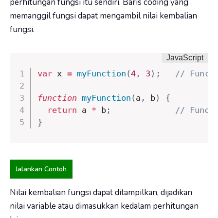
perhitungan fungsi itu sendiri. Baris coding yang
memanggil fungsi dapat mengambil nilai kembalian
fungsi.
var
 x 
=
myFunction
(
4
,
3
)
;
// Funct
function
myFunction
(
a
,
 b
)
{
return
 a 
*
 b
;
// Funct
}
Jalankan Contoh
Nilai kembalian fungsi dapat ditampilkan, dijadikan
nilai variable atau dimasukkan kedalam perhitungan