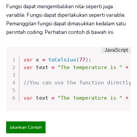
Fungsi dapat mengembalikan nilai seperti juga
variable. Fungsi dapat diperlakukan seperti variable.
Pemanggilan fungsi dapat dimasukkan kedalam satu
perintah coding. Perhatian contoh di bawah ini.
var
 x 
=
toCelsius
(
77
)
;
var
 text 
=
"The temperature is "
+
 x
//You can use the function directly,
var
 text 
=
"The temperature is "
+
t
Jalankan Contoh