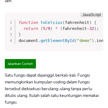
lain.
function
toCelsius
(
fahrenheit
)
{
return
(
5
/
9
)
*
(
fahrenheit
-
32
)
;
}
document
.
getElementById
(
"demo"
)
.
inne
Jalankan Contoh
Satu fungsi dapat dipanggil berkali-kali. Fungsi
memungkinkan kumpulan coding dalam fungsi
tersebut dieksekusi berulang-ulang tanpa perlu
ditulis ulang. Itulah salah satu keuntungan memakai
fungsi.