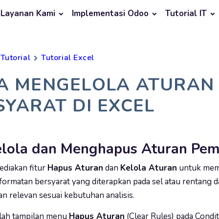
Layanan Kami
Implementasi Odoo
Tutorial IT
Tutorial
Tutorial Excel
A MENGELOLA ATURAN
SYARAT DI EXCEL
lola dan Menghapus Aturan Pemf
ediakan fitur
Hapus Aturan
dan
Kelola Aturan
untuk mem
ormatan bersyarat yang diterapkan pada sel atau rentang da
dan relevan sesuai kebutuhan analisis.
alah tampilan menu
Hapus Aturan
(Clear Rules) pada Condit