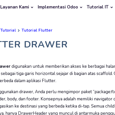
Layanan Kami
Implementasi Odoo
Tutorial IT
Tutorial
Tutorial Flutter
TTER DRAWER
rawer
digunakan untuk memberikan akses ke berbagai halama
 sebagai tiga garis horizontal sejajar di bagian atas scaffo
erbeda dalam aplikasi Flutter.
unakan drawer, Anda perlu mengimpor paket “package:flutter
der, body, dan footer. Konsepnya adalah memiliki navigator
gasikan ke destinasi yang berbeda ketika di-tap. Semua chil
a, hanya DrawerHeader yang muncul di antarmuka pengguna 