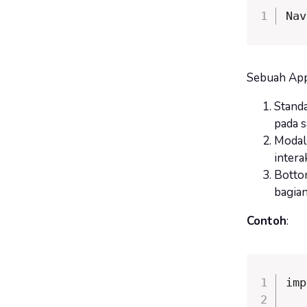
Nav
Sebuah App 
Stand
pada s
Modal
intera
Botto
bagian
Contoh
:
imp