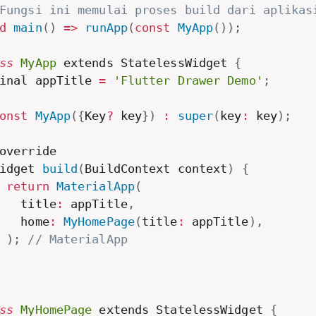
Fungsi ini memulai proses build dari aplikas
d
main
(
)
=
>
runApp
(
const
MyApp
(
)
)
;
ss
MyApp
 extends StatelessWidget 
{
inal appTitle 
=
'Flutter Drawer Demo'
;
onst
MyApp
(
{
Key
?
 key
}
)
:
super
(
key
:
 key
)
;
override

idget 
build
(
BuildContext context
)
{
return
MaterialApp
(
   title
:
 appTitle
,
   home
:
MyHomePage
(
title
:
 appTitle
)
,
)
;
// MaterialApp
ss
MyHomePage
 extends StatelessWidget 
{