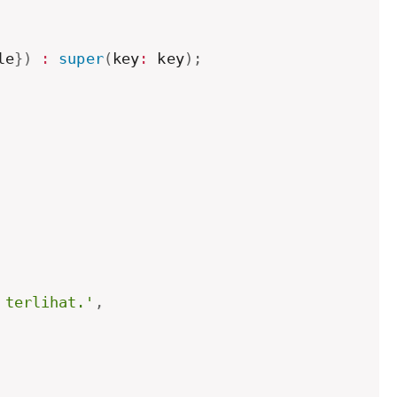
le
}
)
:
super
(
key
:
 key
)
;
 terlihat.'
,