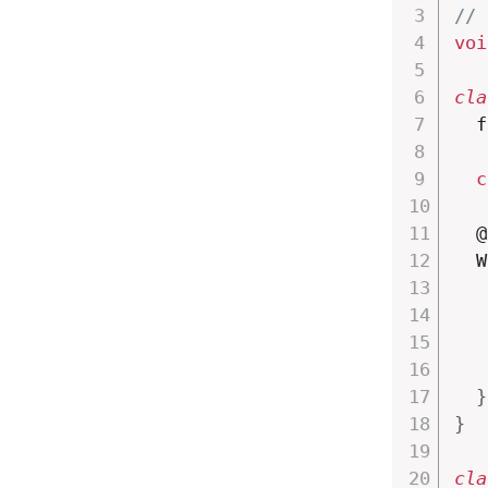
// 
voi
cla
  f
c
  @
  W
   
   
}
}
cla