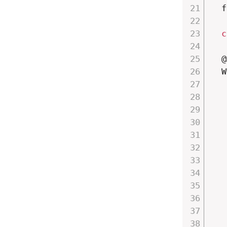
  f
c
  @
  W
   
   
   
   
   
   
   
   