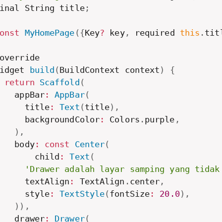
inal String title
;
onst
MyHomePage
(
{
Key
?
 key
,
 required 
this
.
tit
override

idget 
build
(
BuildContext context
)
{
return
Scaffold
(
   appBar
:
AppBar
(
     title
:
Text
(
title
)
,
     backgroundColor
:
 Colors
.
purple
,
)
,
   body
:
const
Center
(
       child
:
Text
(
'Drawer adalah layar samping yang tidak
     textAlign
:
 TextAlign
.
center
,
     style
:
TextStyle
(
fontSize
:
20.0
)
,
)
)
,
   drawer
:
Drawer
(