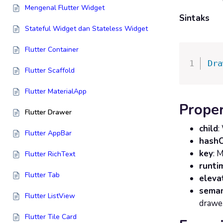
Mengenal Flutter Widget
Sintaks
Stateful Widget dan Stateless Widget
Flutter Container
Dra
Flutter Scaffold
Flutter MaterialApp
Proper
Flutter Drawer
child
:
Flutter AppBar
hash
key
: 
Flutter RichText
runti
Flutter Tab
eleva
seman
Flutter ListView
drawer
Flutter Tile Card