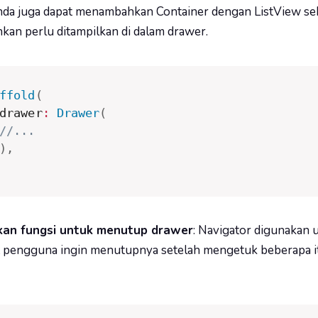
nda juga dapat menambahkan Container dengan ListView seba
nkan perlu ditampilkan di dalam drawer.
ffold
(
drawer
:
Drawer
(
//...
)
,
kan fungsi untuk menutup drawer
: Navigator digunakan
t pengguna ingin menutupnya setelah mengetuk beberapa it