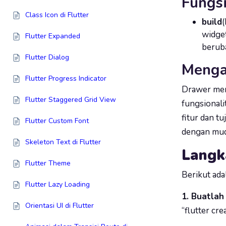
Fungs
Class Icon di Flutter
build
(
widget
Flutter Expanded
berub
Flutter Dialog
Menga
Flutter Progress Indicator
Drawer mer
Flutter Staggered Grid View
fungsional
fitur dan t
Flutter Custom Font
dengan muda
Skeleton Text di Flutter
Langk
Flutter Theme
Berikut ad
Flutter Lazy Loading
1. Buatlah
Orientasi UI di Flutter
“flutter cr