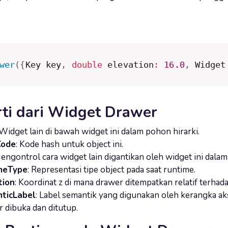
wer
(
{
Key key
,
double
 elevation
:
16.0
,
 Widget
ti dari Widget Drawer
 Widget lain di bawah widget ini dalam pohon hirarki.
Code
: Kode hash untuk object ini.
Mengontrol cara widget lain digantikan oleh widget ini dalam
meType
: Representasi tipe object pada saat runtime.
tion
: Koordinat z di mana drawer ditempatkan relatif terhad
ticLabel
: Label semantik yang digunakan oleh kerangka ak
 dibuka dan ditutup.