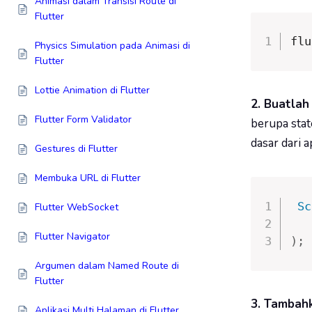
Animasi dalam Transisi Route di
Flutter
flu
Physics Simulation pada Animasi di
Flutter
Lottie Animation di Flutter
2. Buatlah
Flutter Form Validator
berupa stat
dasar dari a
Gestures di Flutter
Membuka URL di Flutter
Sc
Flutter WebSocket
   
Flutter Navigator
)
;
Argumen dalam Named Route di
Flutter
3.
Tambahk
Aplikasi Multi Halaman di Flutter