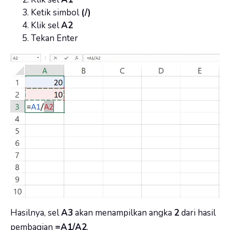
Ketik simbol
(/)
Klik sel
A2
Tekan Enter
Hasilnya, sel
A3
akan menampilkan angka
2
dari hasil
pembagian
=A1/A2
.