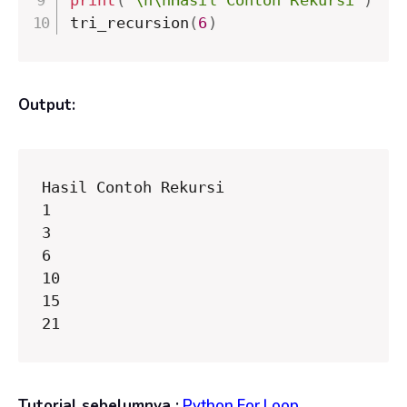
print
(
"\n\nHasil Contoh Rekursi"
)
tri_recursion
(
6
)
Output:
Hasil Contoh Rekursi

1

3

6

10

15

21
Tutorial sebelumnya :
Python For Loop