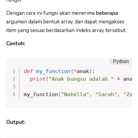
Dengan cara ini fungsi akan menerima
beberapa
argumen dalam bentuk array, dan dapat mengakses
item yang sesuai berdasarkan indeks array tersebut.
Contoh:
def
my_function
(
*
anak
)
:
print
(
"Anak bungsu adalah "
+
 anak
my_function
(
"Nabella"
,
"Sarah"
,
"Zar
Output: