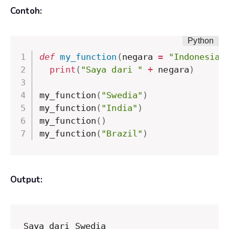
Contoh:
def
my_function
(
negara 
=
"Indonesia"
print
(
"Saya dari "
+
 negara
)
my_function
(
"Swedia"
)
my_function
(
"India"
)
my_function
(
)
my_function
(
"Brazil"
)
Output:
Saya dari Swedia
