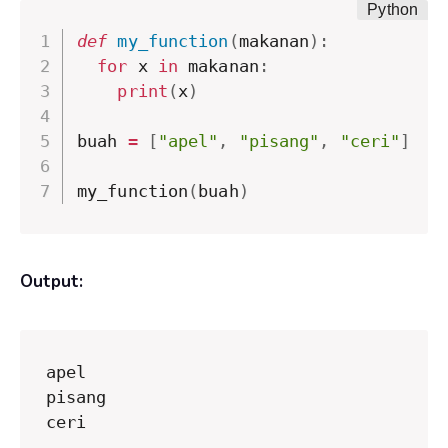
def
my_function
(
makanan
)
:
for
 x 
in
 makanan
:
print
(
x
)
buah 
=
[
"apel"
,
"pisang"
,
"ceri"
]
my_function
(
buah
)
Output:
apel

pisang

ceri