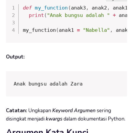
def
my_function
(
anak3
,
 anak2
,
 anak1
)
print
(
"Anak bungsu adalah "
+
 anak
my_function
(
anak1 
=
"Nabella"
,
 anak2
Output:
Anak bungsu adalah Zara
Catatan:
Ungkapan
Keyword
Argumen
sering
disingkat menjadi
kwargs
dalam dokumentasi Python.
Argumen Kata Kunci