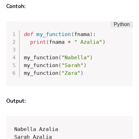
Contoh:
def
my_function
(
fnama
)
:
print
(
fnama 
+
" Azalia"
)
my_function
(
"Nabella"
)
my_function
(
"Sarah"
)
my_function
(
"Zara"
)
Output:
Nabella Azalia

Sarah Azalia
