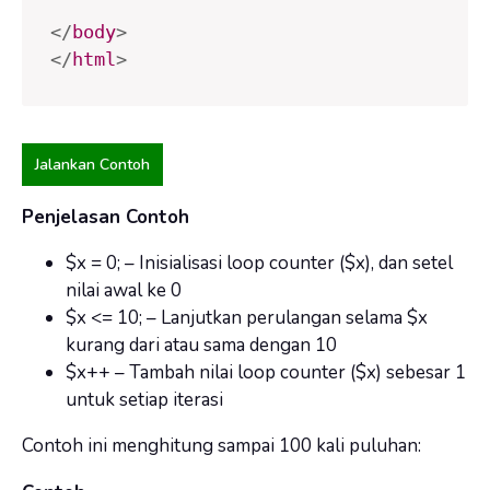
</
body
>
</
html
>
Jalankan Contoh
Penjelasan Contoh
$x = 0; – Inisialisasi loop counter ($x), dan setel
nilai awal ke 0
$x <= 10; – Lanjutkan perulangan selama $x
kurang dari atau sama dengan 10
$x++ – Tambah nilai loop counter ($x) sebesar 1
untuk setiap iterasi
Contoh ini menghitung sampai 100 kali puluhan: