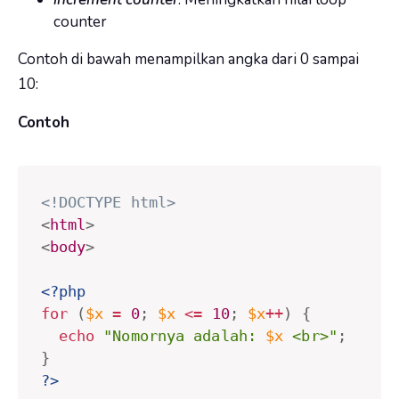
counter
Contoh di bawah menampilkan angka dari 0 sampai
10:
Contoh
<!DOCTYPE html>
<
html
>
<
body
>
<?php
for
(
$x
=
0
;
$x
<=
10
;
$x
++
)
{
echo
"Nomornya adalah: 
$x
 <br>"
;
}
?>