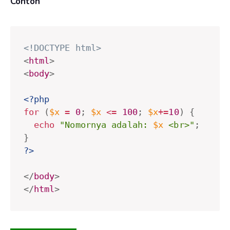
Contoh
<!DOCTYPE html>
<
html
>
<
body
>
<?php
for
(
$x
=
0
;
$x
<=
100
;
$x
+
=
10
)
{
echo
"Nomornya adalah: 
$x
 <br>"
;
}
?>
</
body
>
</
html
>