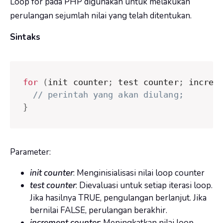
Loop for pada PHP digunakan untuk melakukan
perulangan sejumlah nilai yang telah ditentukan
.
Sintaks
for
(
init counter
;
 test counter
;
 increm
// perintah yang akan diulang; 
}
Parameter:
init counter
: Menginisialisasi nilai loop counter
test counter
: Dievaluasi untuk setiap iterasi loop.
Jika hasilnya TRUE, pengulangan berlanjut. Jika
bernilai FALSE, perulangan berakhir.
increment counter
: Meningkatkan nilai loop