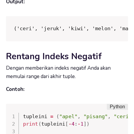
Output:
('ceri', 'jeruk', 'kiwi', 'melon', 'man
Rentang Indeks Negatif
Dengan memberikan indeks negatif Anda akan
memulai range dari akhir tuple.
Contoh:
tupleini 
=
(
"apel"
,
"pisang"
,
"ceri"
print
(
tupleini
[
-
4
:
-
1
]
)