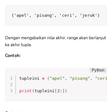
('apel', 'pisang', 'ceri', 'jeruk')
Dengan mengabaikan nilai akhir, range akan berlanjut
ke akhir tuple.
Contoh:
tupleini 
=
(
"apel"
,
"pisang"
,
"ceri"
print
(
tupleini
[
2
:
]
)