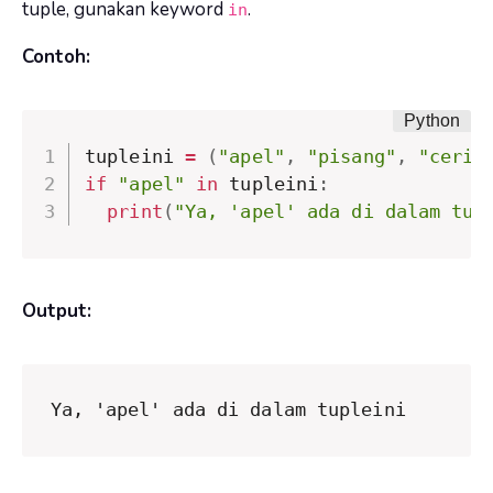
tuple, gunakan keyword
.
in
Contoh:
tupleini 
=
(
"apel"
,
"pisang"
,
"ceri"
if
"apel"
in
 tupleini
:
print
(
"Ya, 'apel' ada di dalam tup
Output:
Ya, 'apel' ada di dalam tupleini