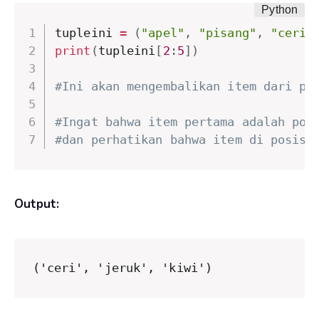
tupleini 
=
(
"apel"
,
"pisang"
,
"ceri"
print
(
tupleini
[
2
:
5
]
)
#Ini akan mengembalikan item dari po
#Ingat bahwa item pertama adalah pos
#dan perhatikan bahwa item di posisi
Output:
('ceri', 'jeruk', 'kiwi')