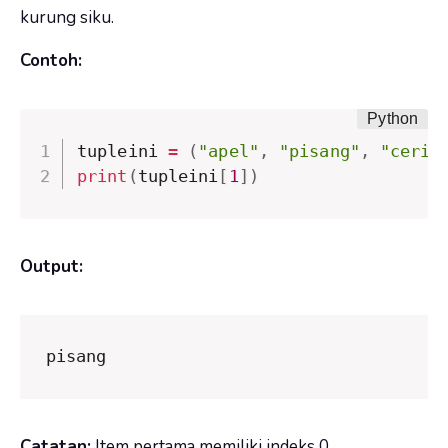
kurung siku.
Contoh:
tupleini 
=
(
"apel"
,
"pisang"
,
"ceri"
print
(
tupleini
[
1
]
)
Output:
pisang
Catatan:
Item pertama memiliki indeks 0.