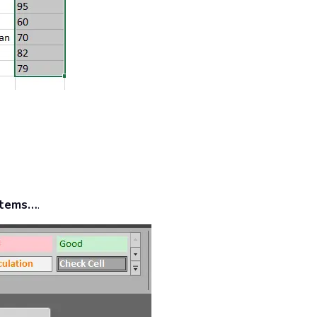
Items…
.