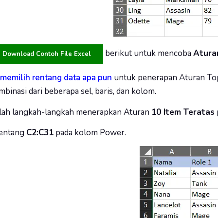
berikut untuk mencoba
Atura
Download Contoh File Excel
memilih rentang data apa pun
untuk penerapan Aturan Top/
binasi dari beberapa sel, baris, dan kolom.
alah langkah-langkah menerapkan Aturan
10 Item Teratas
rentang
C2:C31
pada kolom Power.