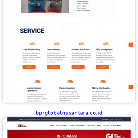
bprglobalnusantara.co.id