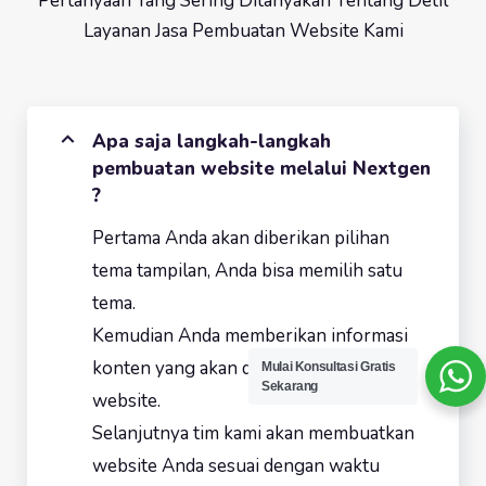
Pertanyaan Yang Sering Ditanyakan Tentang Detil
Layanan Jasa Pembuatan Website Kami
Apa saja langkah-langkah
pembuatan website melalui Nextgen
?
Pertama Anda akan diberikan pilihan
tema tampilan, Anda bisa memilih satu
tema.
Kemudian Anda memberikan informasi
konten yang akan dimasukkan dalam
Mulai Konsultasi Gratis
Sekarang
website.
Selanjutnya tim kami akan membuatkan
website Anda sesuai dengan waktu