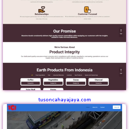
tusoncahayajaya.com