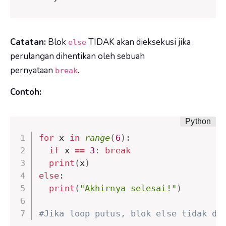
Catatan:
Blok
TIDAK akan dieksekusi jika
else
perulangan dihentikan oleh sebuah
pernyataan
.
break
Contoh:
for
 x 
in
range
(
6
)
:
if
 x 
==
3
:
break
print
(
x
)
else
:
print
(
"Akhirnya selesai!"
)
#Jika loop putus, blok else tidak di