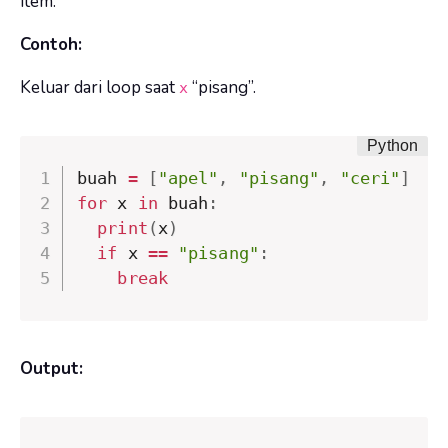
item.
Contoh:
Keluar dari loop saat
“pisang”.
x
buah 
=
[
"apel"
,
"pisang"
,
"ceri"
]
for
 x 
in
 buah
:
print
(
x
)
if
 x 
==
"pisang"
:
break
Output: