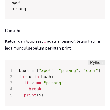
apel

pisang
Contoh:
Keluar dari loop saat
adalah “pisang”, tetapi kali ini
x
jeda muncul sebelum perintah print.
buah 
=
[
"apel"
,
"pisang"
,
"ceri"
]
for
 x 
in
 buah
:
if
 x 
==
"pisang"
:
break
print
(
x
)