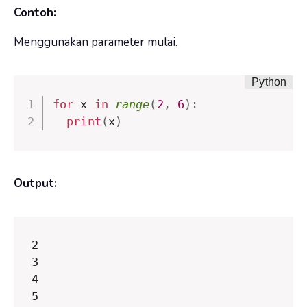
Contoh:
Menggunakan parameter mulai.
for
 x 
in
range
(
2
,
6
)
:
print
(
x
)
Output:
2

3

4

5