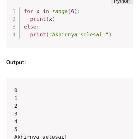
for
 x 
in
range
(
6
)
:
print
(
x
)
else
:
print
(
"Akhirnya selesai!"
)
Output:
0

1

2

3

4

5

Akhirnya selesai!