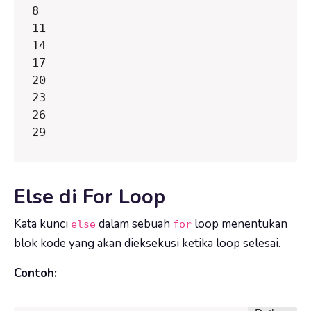
8

11

14

17

20

23

26

29
Else di For Loop
Kata kunci
dalam sebuah
loop menentukan
else
for
blok kode yang akan dieksekusi ketika loop selesai.
Contoh: