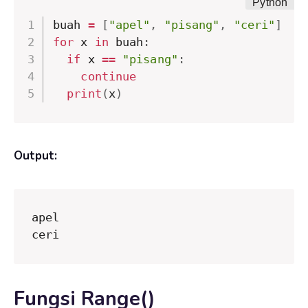
buah 
=
[
"apel"
,
"pisang"
,
"ceri"
]
for
 x 
in
 buah
:
if
 x 
==
"pisang"
:
continue
print
(
x
)
Output:
apel

ceri
Fungsi Range()