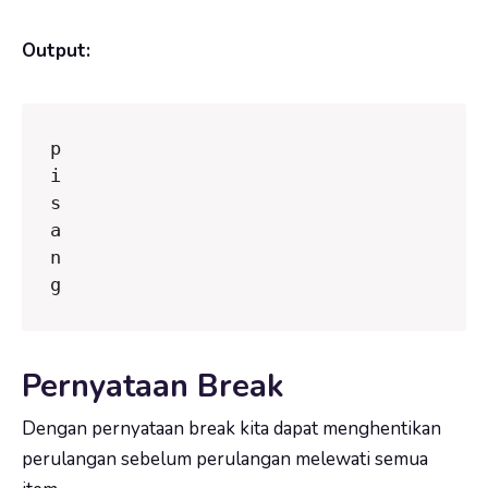
Output:
p

i

s

a

n

g
Pernyataan Break
Dengan pernyataan
break
kita dapat menghentikan
perulangan sebelum perulangan melewati semua