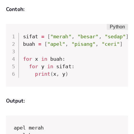
Contoh:
sifat 
=
[
"merah"
,
"besar"
,
"sedap"
]
buah 
=
[
"apel"
,
"pisang"
,
"ceri"
]
for
 x 
in
 buah
:
for
 y 
in
 sifat
:
print
(
x
,
 y
)
Output:
apel merah
