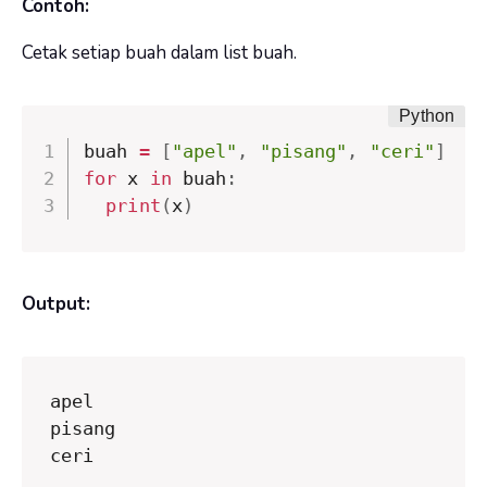
Contoh:
Cetak setiap buah dalam list buah.
buah 
=
[
"apel"
,
"pisang"
,
"ceri"
]
for
 x 
in
 buah
:
print
(
x
)
Output:
apel

pisang

ceri