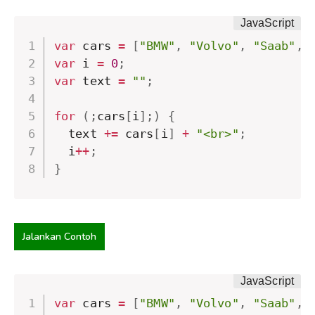
var
 cars 
=
[
"BMW"
,
"Volvo"
,
"Saab"
,
var
 i 
=
0
;
var
 text 
=
""
;
for
(
;
cars
[
i
]
;
)
{
  text 
+=
 cars
[
i
]
+
"<br>"
;
  i
++
;
}
Jalankan Contoh
var
 cars 
=
[
"BMW"
,
"Volvo"
,
"Saab"
,