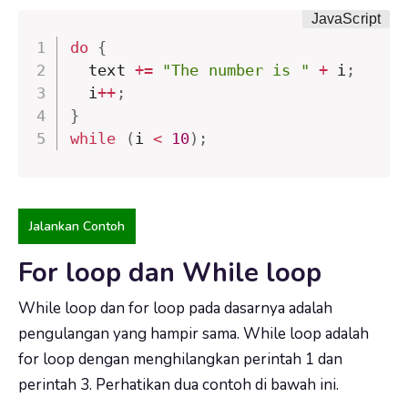
do
{
  text 
+=
"The number is "
+
 i
;
  i
++
;
}
while
(
i 
<
10
)
;
Jalankan Contoh
For loop dan While loop
While loop dan for loop pada dasarnya adalah
pengulangan yang hampir sama. While loop adalah
for loop dengan menghilangkan perintah 1 dan
perintah 3. Perhatikan dua contoh di bawah ini.