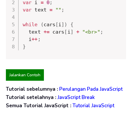
var
 i 
=
0
;
var
 text 
=
""
;
while
(
cars
[
i
]
)
{
  text 
+=
 cars
[
i
]
+
"<br>"
;
  i
++
;
}
Jalankan Contoh
Tutorial sebelumnya :
Perulangan Pada JavaScript
Tutorial setelahnya :
JavaScript Break
Semua Tutorial JavaScript :
Tutorial JavaScript