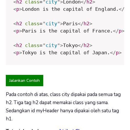
<
h2
class
=
"
city
"
>
London
</
h2
>
<
p
>
London is the capital of England.
</
p
<
h2
class
=
"
city
"
>
Paris
</
h2
>
<
p
>
Paris is the capital of France.
</
p
>
<
h2
class
=
"
city
"
>
Tokyo
</
h2
>
<
p
>
Tokyo is the capital of Japan.
</
p
>
Jalankan Contoh
Pada contoh di atas, class city dipakai pada semua tag
h2. Tiga tag h2 dapat memakai class yang sama.
Sedangkan id myHeader hanya dipakai oleh satu tag
h1.