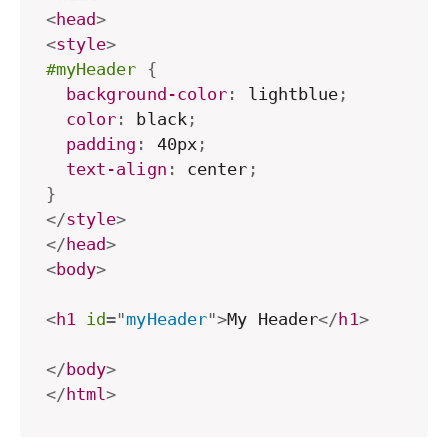
<
head
>
<
style
>
#myHeader
{
background-color
:
 lightblue
;
color
:
 black
;
padding
:
 40px
;
text-align
:
 center
;
}
</
style
>
</
head
>
<
body
>
<
h1
id
=
"
myHeader
"
>
My Header
</
h1
>
</
body
>
</
html
>