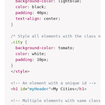
background-color
:
 lightblue
;
color
:
 black
;
padding
:
 40px
;
text-align
:
 center
;
}
/* Style all elements with the class na
.city
{
background-color
:
 tomato
;
color
:
 white
;
padding
:
 10px
;
}
</
style
>
<!-- An element with a unique id -->
<
h1
id
=
"
myHeader
"
>
My Cities
</
h1
>
<!-- Multiple elements with same class 