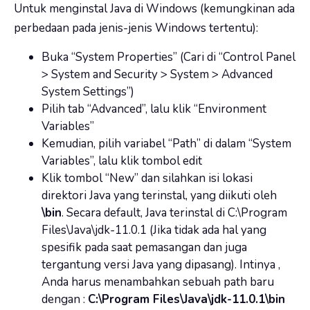
Untuk menginstal Java di Windows (kemungkinan ada
perbedaan pada jenis-jenis Windows tertentu):
Buka “System Properties” (Cari di “Control Panel
> System and Security > System > Advanced
System Settings”)
Pilih tab “Advanced”, lalu klik “Environment
Variables”
Kemudian, pilih variabel “Path” di dalam “System
Variables”, lalu klik tombol edit
Klik tombol “New” dan silahkan isi lokasi
direktori Java yang terinstal, yang diikuti oleh
\bin
. Secara default, Java terinstal di C:\Program
Files\Java\jdk-11.0.1 (Jika tidak ada hal yang
spesifik pada saat pemasangan dan juga
tergantung versi Java yang dipasang). Intinya ,
Anda harus menambahkan sebuah path baru
dengan :
C:\Program Files\Java\jdk-11.0.1\bin