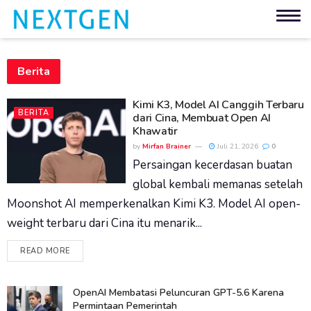
Berita
Kimi K3, Model AI Canggih Terbaru
BERITA
dari Cina, Membuat Open AI
Khawatir
by
Mirfan Brainer
Juli 21, 2026
0
Persaingan kecerdasan buatan
global kembali memanas setelah
Moonshot AI memperkenalkan Kimi K3. Model AI open-
weight terbaru dari Cina itu menarik...
READ MORE
OpenAI Membatasi Peluncuran GPT-5.6 Karena
Permintaan Pemerintah