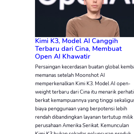
Kimi K3, Model AI Canggih
Terbaru dari Cina, Membuat
Open AI Khawatir
Persaingan kecerdasan buatan global kemba
memanas setelah Moonshot AI
memperkenalkan Kimi K3. Model AI open-
weight terbaru dari Cina itu menarik perhat
berkat kemampuannya yang tinggi sekaligu
biaya penggunaan yang berpotensi lebih
rendah dibandingkan layanan tertutup milik
perusahaan Amerika Serikat. Kemunculan
Kimi K3 bukan sekadar peluncuran produk