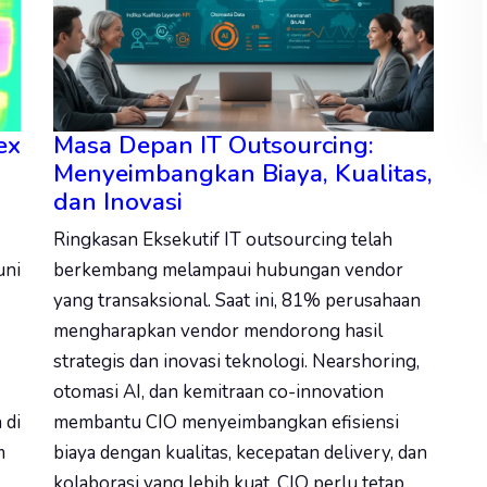
ex
Masa Depan IT Outsourcing:
Menyeimbangkan Biaya, Kualitas,
dan Inovasi
Ringkasan Eksekutif IT outsourcing telah
uni
berkembang melampaui hubungan vendor
yang transaksional. Saat ini, 81% perusahaan
mengharapkan vendor mendorong hasil
strategis dan inovasi teknologi. Nearshoring,
otomasi AI, dan kemitraan co-innovation
 di
membantu CIO menyeimbangkan efisiensi
m
biaya dengan kualitas, kecepatan delivery, dan
kolaborasi yang lebih kuat. CIO perlu tetap