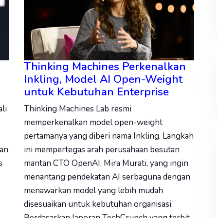
Thinking Machines Perkenalkan
Inkling, Model AI Open-Weight
untuk Kebutuhan Enterprise
li
Thinking Machines Lab resmi
memperkenalkan model open-weight
pertamanya yang diberi nama Inkling. Langkah
ian
ini mempertegas arah perusahaan besutan
s
mantan CTO OpenAI, Mira Murati, yang ingin
menantang pendekatan AI serbaguna dengan
menawarkan model yang lebih mudah
disesuaikan untuk kebutuhan organisasi.
Berdasarkan laporan TechCrunch yang terbit