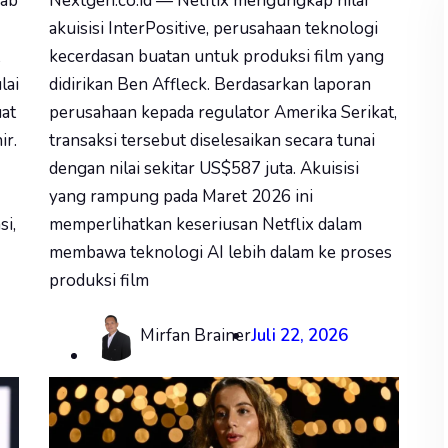
wab
Nextgen.co.id — Netflix mengungkap nilai
akuisisi InterPositive, perusahaan teknologi
kecerdasan buatan untuk produksi film yang
lai
didirikan Ben Affleck. Berdasarkan laporan
at
perusahaan kepada regulator Amerika Serikat,
ir.
transaksi tersebut diselesaikan secara tunai
dengan nilai sekitar US$587 juta. Akuisisi
yang rampung pada Maret 2026 ini
si,
memperlihatkan keseriusan Netflix dalam
membawa teknologi AI lebih dalam ke proses
produksi film
Mirfan Brainer
Juli 22, 2026