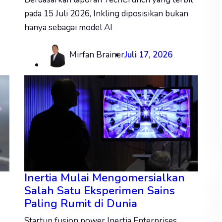
pada 15 Juli 2026, Inkling diposisikan bukan
hanya sebagai model AI
Mirfan Brainer
Juli 17, 2026
Inertia Mulai Mengomersialkan
Salah Satu Eksperimen Sains
Paling Rumit di Dunia
Startup fusion power Inertia Enterprises