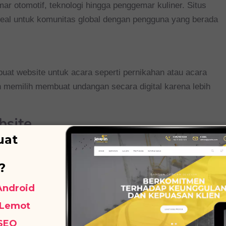
ar otomotif, teknologi hingga penggemar kuliner. Situs
deal untuk komunitas global dengan pengguna yang berada
mbuat website untuk acara seperti pernikahan atau acara
ih memilih membuat undangan secara digital karena lebih
bsite
uat
da sebelum memilih platform pengembangan situs web. Ada
b yang tersedia. Jika Anda tidak mahir dalam dunia
?
ang menyediakan pembuatan website tanpa coding.
 Android
a, seperti WordPress, Wix, Squarespace, dan Joomla
 Lemot
i. Tak lupa kenali fitur dari setiap platform terlebih dahulu
tuk Anda gunakan untuk mengembangkan website.
 SEO