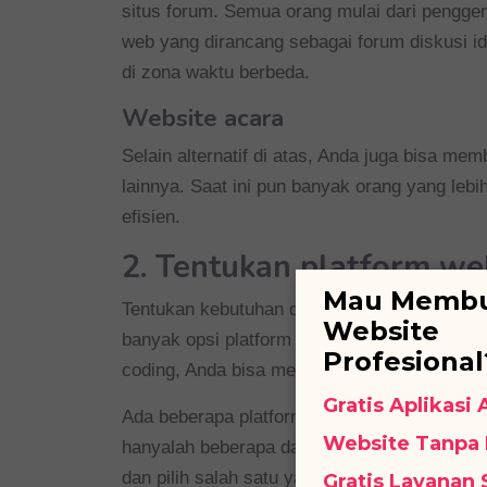
situs forum. Semua orang mulai dari penggem
web yang dirancang sebagai forum diskusi i
di zona waktu berbeda.
Website acara
Selain alternatif di atas, Anda juga bisa me
lainnya. Saat ini pun banyak orang yang leb
efisien.
2. Tentukan platform we
Mau Memb
Tentukan kebutuhan dan tingkat keahlian An
Website
banyak opsi platform pengembangan situs we
Profesional
coding, Anda bisa memanfaatkan platform y
Gratis Aplikasi
Ada beberapa platform yang dapat Anda cob
Website Tanpa
hanyalah beberapa dari opsi yang paling disuka
dan pilih salah satu yang paling sesuai un
Gratis Layanan