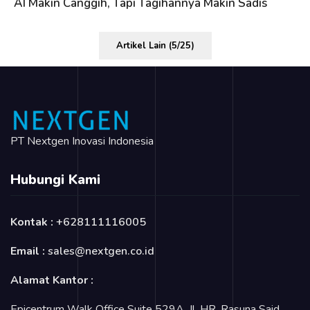
AI Makin Canggih, Tapi Tagihannya Makin Sadis
Artikel Lain (5/25)
PT Nextgen Inovasi Indonesia
Hubungi Kami
Kontak :
+628111116005
Email :
sales@nextgen.co.id
Alamat Kantor :
Epicentrum Walk Office Suite 529A, Jl. HR. Rasuna Said,