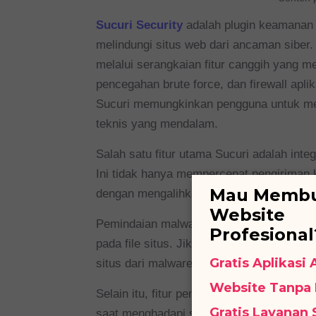
Sucuri Security
adalah plugin keamanan 
melindungi situs web dari ancaman siber
melalui serangkaian fitur canggih yang 
pencegahan brute force, dan firewall ap
Sucuri memungkinkan pengguna untuk me
teknis yang mendalam.
Salah satu fitur utama Sucuri adalah int
Ini tidak hanya mempercepat pengiriman k
Mau Memb
dengan mengalihkan lalu lintas jahat.
Website
Pemindaian malware secara berkala memb
Profesional
pada file situs. Jika ditemukan, Sucuri
Gratis Aplikasi
situs dari malware.
Website Tanpa
Selain itu, fitur pencegahan DDoS bertu
Gratis Layanan
saat menghadapi serangan DDoS yang kuat