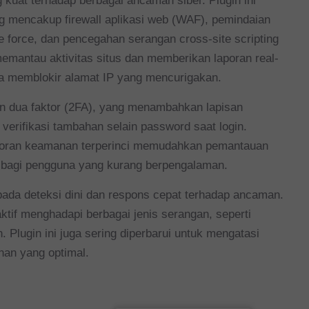
kuat terhadap berbagai ancaman siber. Plugin ini
ang mencakup firewall aplikasi web (WAF), pemindaian
e force, dan pencegahan serangan cross-site scripting
emantau aktivitas situs dan memberikan laporan real-
rta memblokir alamat IP yang mencurigakan.
an dua faktor (2FA), yang menambahkan lapisan
rifikasi tambahan selain password saat login.
poran keamanan terperinci memudahkan pemantauan
 bagi pengguna yang kurang berpengalaman.
pada deteksi dini dan respons cepat terhadap ancaman.
aktif menghadapi berbagai jenis serangan, seperti
 Plugin ini juga sering diperbarui untuk mengatasi
an yang optimal.