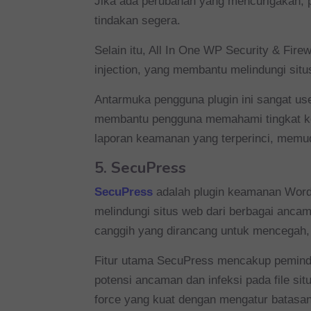
Jika ada perubahan yang mencurigakan, p
tindakan segera.
Selain itu, All In One WP Security & F
injection, yang membantu melindungi situs
Antarmuka pengguna plugin ini sangat use
membantu pengguna memahami tingkat ke
laporan keamanan yang terperinci, memu
5.
SecuPress
SecuPress
adalah plugin keamanan WordP
melindungi situs web dari berbagai ancama
canggih yang dirancang untuk mencegah
Fitur utama SecuPress mencakup pemindai
potensi ancaman dan infeksi pada file sit
force yang kuat dengan mengatur batasa