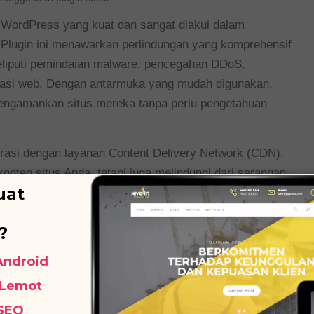
WordPress yang kuat dan sangat diakui dalam
. Plugin ini menawarkan perlindungan yang komprehensif
meliputi pemindaian malware, pencegahan DDoS,
likasi web. Dengan antarmuka yang mudah digunakan,
ngamankan situs mereka tanpa perlu pengetahuan
egrasi dengan layanan Content Delivery Network (CDN).
onten situs Anda, tetapi juga melindungi dari serangan
uat
antu mengidentifikasi potensi ancaman dan infeksi
?
 memberikan laporan rinci dan membantu membersihkan
 Android
 Lemot
juan untuk menjaga ketersediaan situs web Anda bahkan
 SEO
. Plugin ini juga memantau perubahan file yang