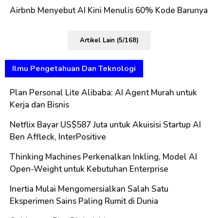
Airbnb Menyebut AI Kini Menulis 60% Kode Barunya
Artikel Lain (5/168)
Ilmu Pengetahuan Dan Teknologi
Plan Personal Lite Alibaba: AI Agent Murah untuk
Kerja dan Bisnis
Netflix Bayar US$587 Juta untuk Akuisisi Startup AI
Ben Affleck, InterPositive
Thinking Machines Perkenalkan Inkling, Model AI
Open-Weight untuk Kebutuhan Enterprise
Inertia Mulai Mengomersialkan Salah Satu
Eksperimen Sains Paling Rumit di Dunia