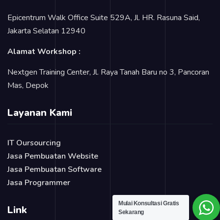
Epicentrum Walk Office Suite 529A, Jl. HR. Rasuna Said,
Jakarta Selatan 12940
Alamat Workshop :
Nextgen Training Center, Jl. Raya Tanah Baru no 3, Pancoran
Mas, Depok
Layanan Kami
IT Oursourcing
Jasa Pembuatan Website
Jasa Pembuatan Software
Jasa Programmer
Mulai Konsultasi Gratis
Link
Sekarang