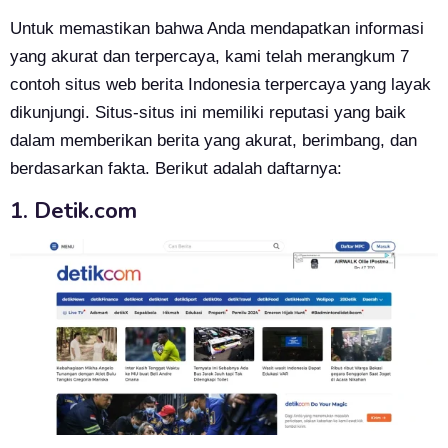
Untuk memastikan bahwa Anda mendapatkan informasi
yang akurat dan terpercaya, kami telah merangkum 7
contoh situs web berita Indonesia terpercaya yang layak
dikunjungi. Situs-situs ini memiliki reputasi yang baik
dalam memberikan berita yang akurat, berimbang, dan
berdasarkan fakta. Berikut adalah daftarnya:
1. Detik.com