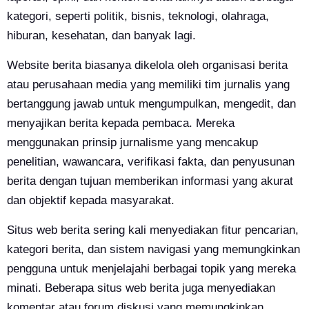
kategori, seperti politik, bisnis, teknologi, olahraga,
hiburan, kesehatan, dan banyak lagi.
Website berita biasanya dikelola oleh organisasi berita
atau perusahaan media yang memiliki tim jurnalis yang
bertanggung jawab untuk mengumpulkan, mengedit, dan
menyajikan berita kepada pembaca. Mereka
menggunakan prinsip jurnalisme yang mencakup
penelitian, wawancara, verifikasi fakta, dan penyusunan
berita dengan tujuan memberikan informasi yang akurat
dan objektif kepada masyarakat.
Situs web berita sering kali menyediakan fitur pencarian,
kategori berita, dan sistem navigasi yang memungkinkan
pengguna untuk menjelajahi berbagai topik yang mereka
minati. Beberapa situs web berita juga menyediakan
komentar atau forum diskusi yang memungkinkan