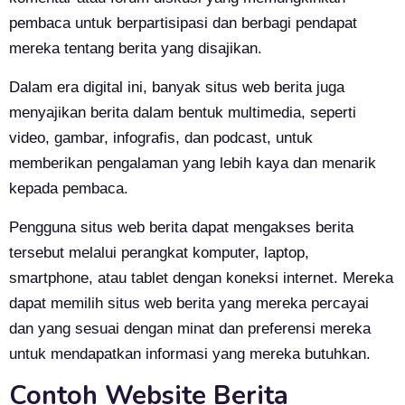
pembaca untuk berpartisipasi dan berbagi pendapat
mereka tentang berita yang disajikan.
Dalam era digital ini, banyak situs web berita juga
menyajikan berita dalam bentuk multimedia, seperti
video, gambar, infografis, dan podcast, untuk
memberikan pengalaman yang lebih kaya dan menarik
kepada pembaca.
Pengguna situs web berita dapat mengakses berita
tersebut melalui perangkat komputer, laptop,
smartphone, atau tablet dengan koneksi internet. Mereka
dapat memilih situs web berita yang mereka percayai
dan yang sesuai dengan minat dan preferensi mereka
untuk mendapatkan informasi yang mereka butuhkan.
Contoh Website Berita