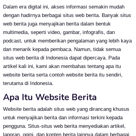
Dalam era digital ini, akses informasi semakin mudah
dengan hadirnya berbagai situs web berita. Banyak situs
web berita juga menyajikan berita dalam bentuk
multimedia, seperti video, gambar, infografis, dan
podcast, untuk memberikan pengalaman yang lebih kaya
dan menarik kepada pembaca. Namun, tidak semua
situs web berita di Indonesia dapat dipercaya. Pada
artikel kali ini, kami akan membahas tentang apa itu
website berita serta contoh website berita itu sendiri,
terutama di Indonesia.
Apa Itu Website Berita
Website berita adalah situs web yang dirancang khusus
untuk menyajikan berita dan informasi terkini kepada
pengguna. Situs-situs web berita menyediakan artikel,
laporan, opini, dan konten berita lainnya dalam berbagai