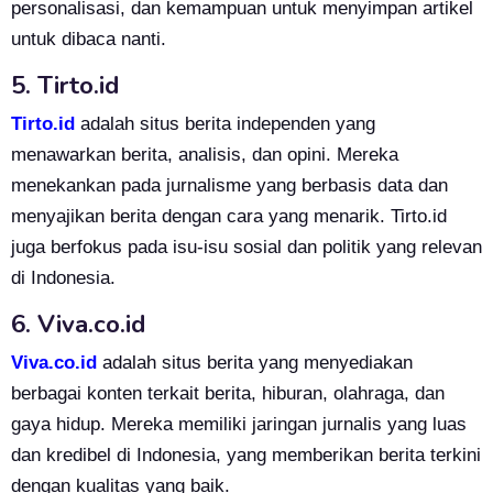
personalisasi
,
dan kemampuan untuk menyimpan artikel
untuk dibaca nanti
.
5. Tirto.id
Tirto.id
adalah situs berita independen yang
menawarkan berita, analisis, dan opini. Mereka
menekankan pada jurnalisme yang berbasis data dan
menyajikan berita dengan cara yang menarik. Tirto.id
juga berfokus pada isu-isu sosial dan politik yang relevan
di Indonesia.
6. Viva.co.id
Viva.co.id
adalah situs berita yang menyediakan
berbagai konten terkait berita, hiburan, olahraga, dan
gaya hidup. Mereka memiliki jaringan jurnalis yang luas
dan kredibel di Indonesia, yang memberikan berita terkini
dengan kualitas yang baik.