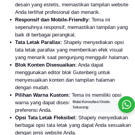
desain yang estetis, memastikan tampilan website
Anda terlihat profesional dan menarik.
Responsif dan Mobile-Friendly:
Tema ini
sepenuhnya responsif, memastikan tampilan yang
baik di berbagai perangkat.
Tata Letak Parallax:
Shapely menyediakan opsi
tata letak parallax yang memberikan efek visual
yang menarik saat pengunjung menggulir halaman.
Blok Konten Disesuaikan:
Anda dapat
menggunakan editor blok Gutenberg untuk
menyesuaikan konten dan tampilan halaman
dengan mudah.
Pilihan Warna Kustom:
Tema ini memiliki opsi
warna yang dapat disesuaikan dengan merek atau
Mulai Konsultasi Gratis
Sekarang
preferensi Anda.
Opsi Tata Letak Fleksibel:
Shapely menyediakan
berbagai opsi tata letak yang dapat Anda sesuaikan
dengan jenis website Anda.