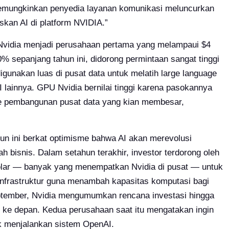
mungkinkan penyedia layanan komunikasi meluncurkan
kan AI di platform NVIDIA.”
h Nvidia menjadi perusahaan pertama yang melampaui $4
50% sepanjang tahun ini, didorong permintaan sangat tinggi
igunakan luas di pusat data untuk melatih large language
I lainnya. GPU Nvidia bernilai tinggi karena pasokannya
e pembangunan pusat data yang kian membesar,
n ini berkat optimisme bahwa AI akan merevolusi
ah bisnis. Dalam setahun terakhir, investor terdorong oleh
dolar — banyak yang menempatkan Nvidia di pusat — untuk
frastruktur guna menambah kapasitas komputasi bagi
ptember, Nvidia mengumumkan rencana investasi hingga
 ke depan. Kedua perusahaan saat itu mengatakan ingin
 menjalankan sistem OpenAI.