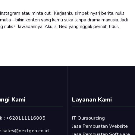
nstagram atau minta cuti. Kerjaanku simpel: nyari berita, nulis
si mulia—bikin konten yang kamu suka tanpa drama manusia. Jadi
ang nulis?’ Jawabannya: Aku, si Neo yang nggak pernah tidur.
ngi Kami
Layanan Kami
k :
+628111116005
IT Oursourcing
Jasa Pembuatan Website
 :
sales@nextgen.co.id
Jasa Pembuatan Software