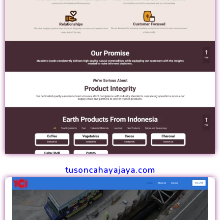
tusoncahayajaya.com