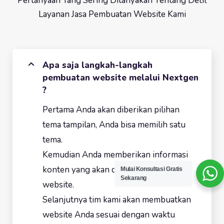
Pertanyaan Yang Sering Ditanyakan Tentang Detil
Layanan Jasa Pembuatan Website Kami
Apa saja langkah-langkah
pembuatan website melalui Nextgen
?
Pertama Anda akan diberikan pilihan
tema tampilan, Anda bisa memilih satu
tema.
Kemudian Anda memberikan informasi
konten yang akan dimasukkan dalam
Mulai Konsultasi Gratis
Sekarang
website.
Selanjutnya tim kami akan membuatkan
website Anda sesuai dengan waktu