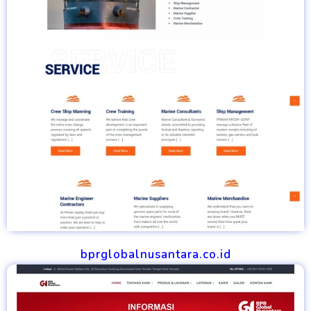
bprglobalnusantara.co.id